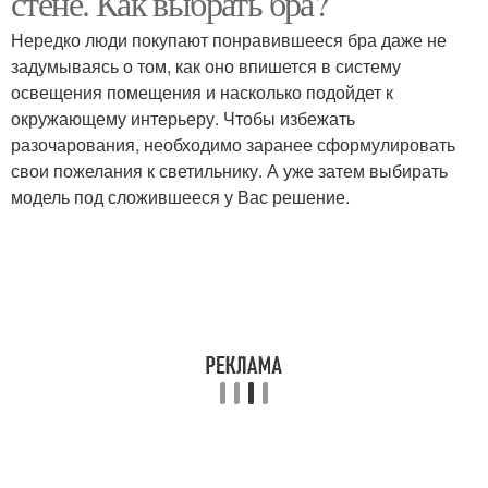
стене. Как выбрать бра?
Нередко люди покупают понравившееся бра даже не
задумываясь о том, как оно впишется в систему
Светильники для
Арматурные
освещения помещения и насколько подойдет к
чтения
светильники
окружающему интерьеру. Чтобы избежать
разочарования, необходимо заранее сформулировать
свои пожелания к светильнику. А уже затем выбирать
модель под сложившееся у Вас решение.
Светильники для
Напольные
украшения
светильники
Светильники по
Напольный светильник
расположению
Светильники по стилю
Светильники по форме