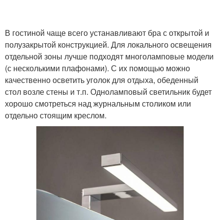
Светильники по
Светильники по
В гостиной чаще всего устанавливают бра с открытой и
конструкции
размеру
полузакрытой конструкцией. Для локального освещения
отдельной зоны лучше подходят многоламповые модели
(с несколькими плафонами). С их помощью можно
Светильники для
качественно осветить уголок для отдыха, обеденный
Светильники на
производственных
стол возле стены и т.п. Одноламповый светильник будет
потолок
помещений
хорошо смотреться над журнальным столиком или
отдельно стоящим креслом.
Настольные
светильники