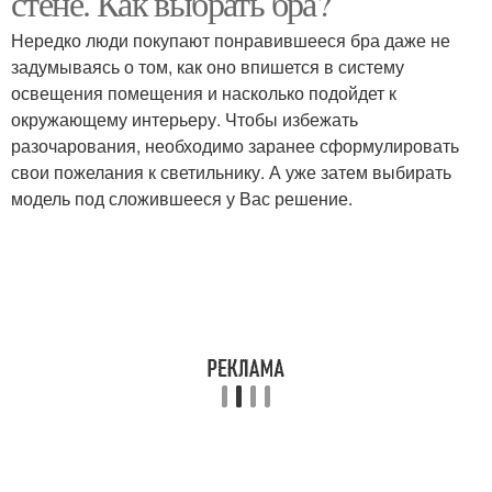
стене. Как выбрать бра?
Нередко люди покупают понравившееся бра даже не
задумываясь о том, как оно впишется в систему
Арматурные
Светильники для
освещения помещения и насколько подойдет к
светильники
украшения
окружающему интерьеру. Чтобы избежать
разочарования, необходимо заранее сформулировать
свои пожелания к светильнику. А уже затем выбирать
модель под сложившееся у Вас решение.
Напольные
Арочные светильники
светильники
Светильники по
Напольный светильник
расположению
Светильники по стилю
Светильники по форме