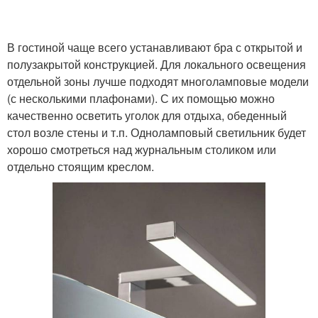
Светильники по
Светильники по
В гостиной чаще всего устанавливают бра с открытой и
конструкции
размеру
полузакрытой конструкцией. Для локального освещения
отдельной зоны лучше подходят многоламповые модели
(с несколькими плафонами). С их помощью можно
Светильники для
качественно осветить уголок для отдыха, обеденный
Светильники на
производственных
стол возле стены и т.п. Одноламповый светильник будет
потолок
помещений
хорошо смотреться над журнальным столиком или
отдельно стоящим креслом.
Настольные
светильники