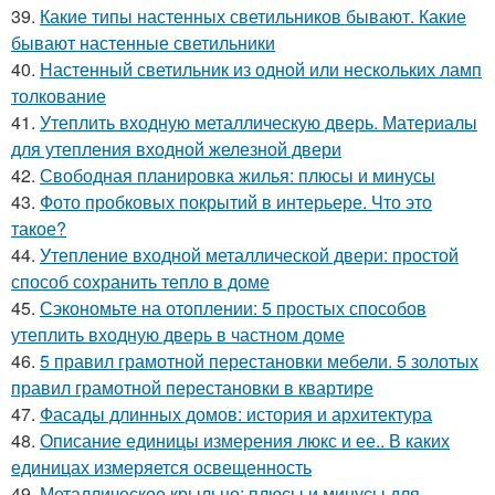
39.
Какие типы настенных светильников бывают. Какие
бывают настенные светильники
40.
Настенный светильник из одной или нескольких ламп
толкование
41.
Утеплить входную металлическую дверь. Материалы
для утепления входной железной двери
42.
Свободная планировка жилья: плюсы и минусы
43.
Фото пробковых покрытий в интерьере. Что это
такое?
44.
Утепление входной металлической двери: простой
способ сохранить тепло в доме
45.
Сэкономьте на отоплении: 5 простых способов
утеплить входную дверь в частном доме
46.
5 правил грамотной перестановки мебели. 5 золотых
правил грамотной перестановки в квартире
47.
Фасады длинных домов: история и архитектура
48.
Описание единицы измерения люкс и ее.. В каких
единицах измеряется освещенность
49.
Металлическое крыльцо: плюсы и минусы для