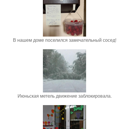
В нашем доме поселился замечательный сосед!
Июньская метель движение заблокировала.