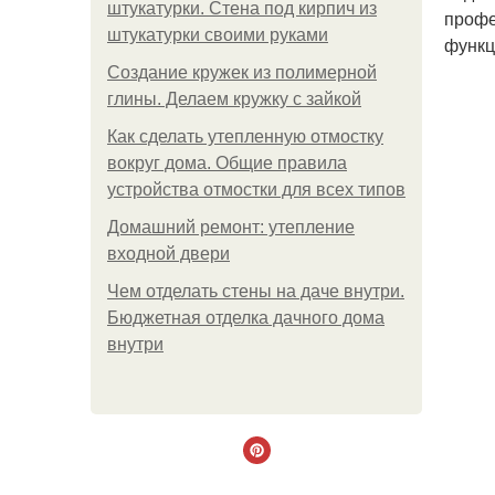
штукатурки. Стена под кирпич из
профе
штукатурки своими руками
функц
Создание кружек из полимерной
глины. Делаем кружку с зайкой
Как сделать утепленную отмостку
вокруг дома. Общие правила
устройства отмостки для всех типов
Домашний ремонт: утепление
входной двери
Чем отделать стены на даче внутри.
Бюджетная отделка дачного дома
внутри