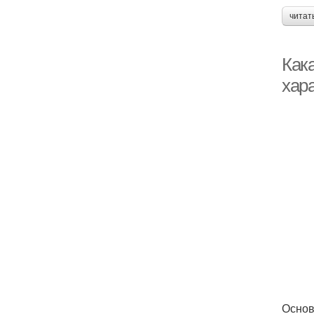
читат
Как
хар
Основ