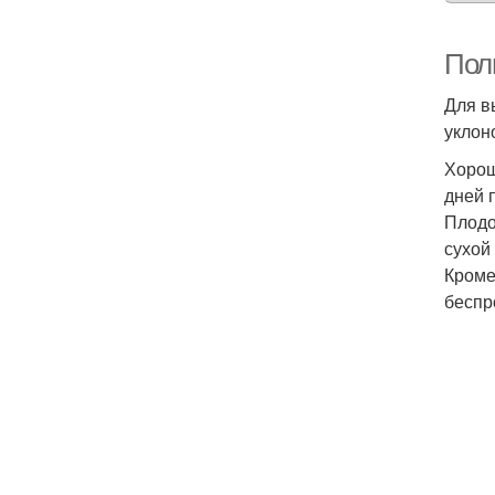
Пол
Для в
уклон
Хорош
дней 
Плодо
сухой
Кроме
беспр