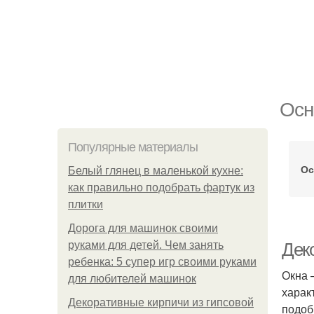
Осн
Популярные материалы
Ос
Белый глянец в маленькой кухне:
как правильно подобрать фартук из
плитки
Дорога для машинок своими
руками для детей. Чем занять
Деко
ребенка: 5 супер игр своими руками
Окна 
для любителей машинок
харак
Декоративные кирпичи из гипсовой
подоб