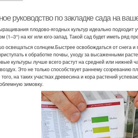
ное руководство по закладке сада на ваш
ыращивания плодово-ягодных культур идеально подходит 
ом (1–3°) на юг или юго-запад. Такой сад будет иметь ряд п
о освещаться солнцем.Быстрее освобождаться от снега и п
приступать к обработке почвы, уходу за высаженными расте
вые культуры лучше всего растут на средней или нижней ча
 воздух. Это не только способствует раннему созреванию п
 того, на таких участках древесина и кора растений успева
облемную зимовку.