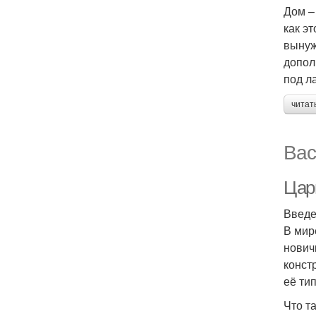
Дом –
как э
вынуж
допол
под л
читат
Вас
Царг
Введ
В мир
нович
конст
её ти
Что т