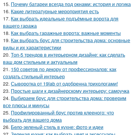
15.
Почему батареи всегда под окнами: история и логика
16.
Какие литературные мероприятия есть
17.
Как выбрать идеальные подъёмные ворота для
вашего гаража
18.
Как выбрать гаражные ворота: важные моменты
19.
Как выбрать брус для строительства дома: основные
виды и их характеристики
20.
Топ-5 трендов в интерьерном дизайне: как сделать
ваш дом стильным и актуальным
21.
150 советов по декору от профессионалов: как
создать стильный интерьер
22.
Сыворотка от 19lab от одобренна трихологами!
23.
Простые шаги к дизайнерскому интерьеру: самоучка
24.
Выбираем брус для строительства дома: проверим
все плюсы и минусы
25.
Профилированный брус против клееного: что
выбрать для вашего дома
26.
Бело-зеленый стиль в кухне: фото и идеи
27.
Зеленая кухня: как выбрать цвет и аксессуары