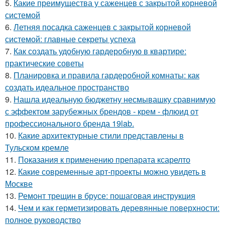
5.
Какие преимущества у саженцев с закрытой корневой
системой
6.
Летняя посадка саженцев с закрытой корневой
системой: главные секреты успеха
7.
Как создать удобную гардеробную в квартире:
практические советы
8.
Планировка и правила гардеробной комнаты: как
создать идеальное пространство
9.
Нашла идеальную бюджетну несмывашку сравнимую
с эффектом зарубежных брендов - крем - флюид от
профессионального бренда 19lab.
10.
Какие архитектурные стили представлены в
Тульском кремле
11.
Показания к применению препарата ксарелто
12.
Какие современные арт-проекты можно увидеть в
Москве
13.
Ремонт трещин в брусе: пошаговая инструкция
14.
Чем и как герметизировать деревянные поверхности:
полное руководство