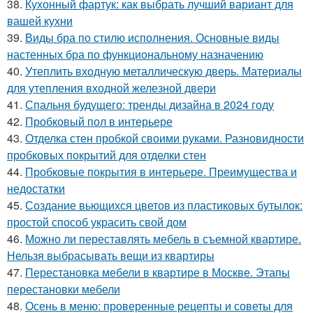
38.
Кухонный фартук: как выбрать лучший вариант для
вашей кухни
39.
Виды бра по стилю исполнения. Основные виды
настенных бра по функциональному назначению
40.
Утеплить входную металлическую дверь. Материалы
для утепления входной железной двери
41.
Спальня будущего: тренды дизайна в 2024 году
42.
Пробковый пол в интерьере
43.
Отделка стен пробкой своими руками. Разновидности
пробковых покрытий для отделки стен
44.
Пробковые покрытия в интерьере. Преимущества и
недостатки
45.
Создание вьющихся цветов из пластиковых бутылок:
простой способ украсить свой дом
46.
Можно ли переставлять мебель в съемной квартире.
Нельзя выбрасывать вещи из квартиры
47.
Перестановка мебели в квартире в Москве. Этапы
перестановки мебели
48.
Осень в меню: проверенные рецепты и советы для