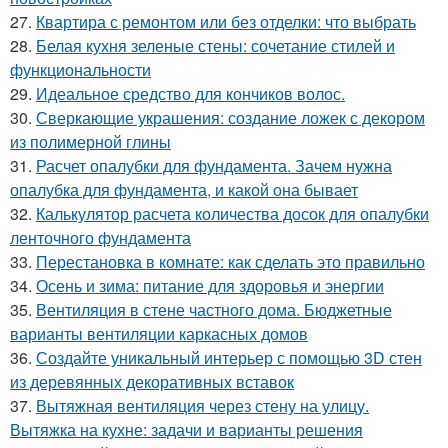
27.
Квартира с ремонтом или без отделки: что выбрать
28.
Белая кухня зеленые стены: сочетание стилей и
функциональности
29.
Идеальное средство для кончиков волос.
30.
Сверкающие украшения: создание ложек с декором
из полимерной глины
31.
Расчет опалубки для фундамента. Зачем нужна
опалубка для фундамента, и какой она бывает
32.
Калькулятор расчета количества досок для опалубки
ленточного фундамента
33.
Перестановка в комнате: как сделать это правильно
34.
Осень и зима: питание для здоровья и энергии
35.
Вентиляция в стене частного дома. Бюджетные
варианты вентиляции каркасных домов
36.
Создайте уникальный интерьер с помощью 3D стен
из деревянных декоративных вставок
37.
Вытяжная вентиляция через стену на улицу.
Вытяжка на кухне: задачи и варианты решения