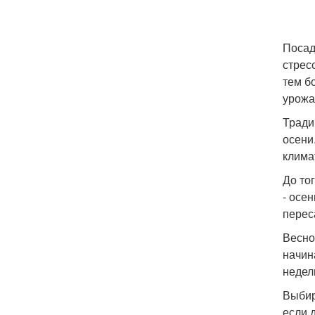
Посад
стрес
тем б
урожа
Тради
осени
клима
До то
- осе
перес
Весно
начин
недел
Выбир
если 