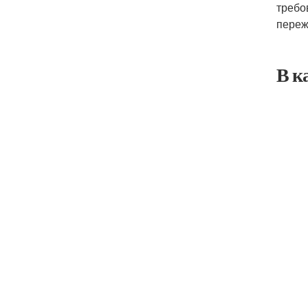
требо
переж
В к