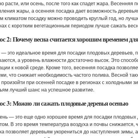
но расти, или осень, после того как спадет жара. Весенняя
пления жары, а осенняя посадка дает возможность деревьям
м климатом посадку можно проводить круглый год, но лучше
нах с коротким вегетационным периодом лучше сажать весн
ос 2: Почему весна считается хорошим временем дл
 — это идеальное время для посадки плодовых деревьев, п
ваются, а уровень влажности достаточно высок. Это спосо
ации к новой среде. Кроме того, весенняя посадка позвол
ми, что снижает необходимость частого полива. Весной та
 произойти при осенней посадке в регионах с холодными зи
ьям лучший шанс на успешное развитие.
ос 3: Можно ли сажать плодовые деревья осенью
сень — это еще одно хорошее время для посадки плодовых 
том. В это время температура воздуха и почвы снижается, 
ка позволяет деревьям укорениться до наступления зимы, а