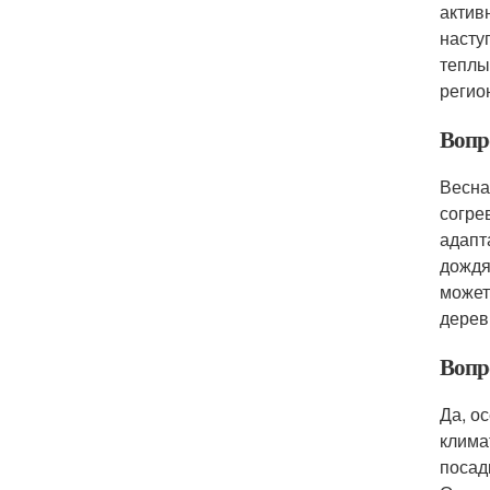
актив
насту
теплы
регио
Вопр
Весна
согре
адапт
дождя
может
дерев
Вопр
Да, о
клима
посад