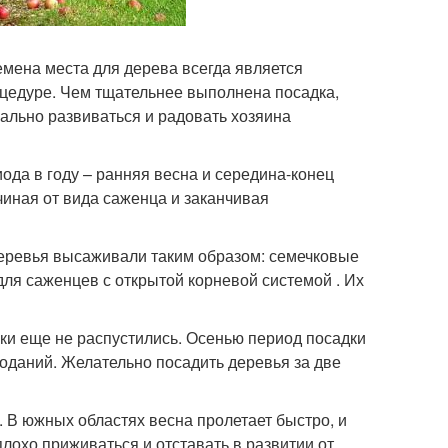
емена места для дерева всегда является
оцедуре. Чем тщательнее выполнена посадка,
ально развиваться и радовать хозяина
да в году – ранняя весна и середина-конец
чиная от вида саженца и заканчивая
 деревья высаживали таким образом: семечковые
 для саженцев с открытой корневой системой . Их
чки еще не распустились. Осенью период посадки
лоданий. Желательно посадить деревья за две
 В южных областях весна пролетает быстро, и
 плохо приживаться и отставать в развитии от