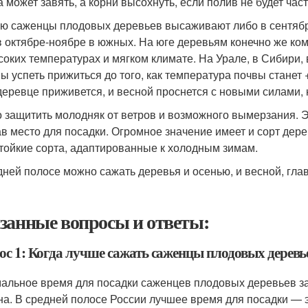
а может завять, а корни высохнуть, если полив не будет ча
ю саженцы плодовых деревьев высаживают либо в сентябре
в октябре-ноябре в южных. На юге деревьям конечно же ко
соких температурах и мягком климате. На Урале, в Сибири
ы успеть прижиться до того, как температура почвы станет 
деревце приживется, и весной проснется с новыми силами, 
 защитить молодняк от ветров и возможного вымерзания. Э
в место для посадки. Огромное значение имеет и сорт дер
тойкие сорта, адаптированные к холодным зимам.
дней полосе можно сажать деревья и осенью, и весной, гла
занные вопросы и ответы:
ос 1: Когда лучше сажать саженцы плодовых деревь
альное время для посадки саженцев плодовых деревьев за
на. В средней полосе России лучшее время для посадки — э