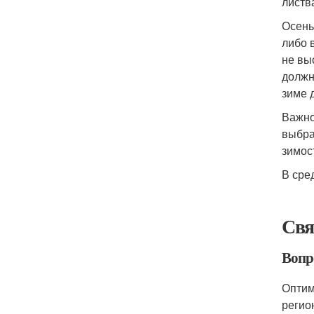
листв
Осень
либо 
не вы
должн
зиме 
Важно
выбра
зимос
В сре
Свя
Вопр
Оптим
регио