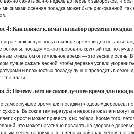
о важно сажать за 4-6 недель до первых заморозков, чтобы
ыми зимами осенняя посадка может быть рискованной, так 
ов.
ос 4: Как влияет климат на выбор времени посадки
т играет ключевую роль в выборе времени для посадки плод
 регионы, посадку можно проводить круглый год, но лучше 
нным климатом оптимальное время — это весна и осень. В
дом лучше сажать весной, чтобы деревья успели укоренить
ратурами и влажностью посадку лучше проводить в сезон д
ество влаги.
с 5: Почему лето не самое лучшее время для посад
не самое лучшее время для посадки плодовых деревьев, по
и сухость. Высокие температуры и недостаток влаги могут в
ляет их рост и может привести к их гибели. Кроме того, лет
еваний, что может негативно повлиять на здоровье деревьев
адным летом, например, в северных районах, летняя посад