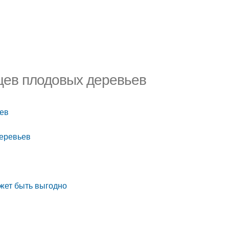
цев плодовых деревьев
ьев
деревьев
жет быть выгодно