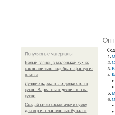
Опт
Сод
Популярные материалы
О
С
Белый глянец в маленькой кухне:
В
как правильно подобрать фартук из
К
плитки
Лучшие варианты отделки стен в
кухне. Варианты отделки стен на
М
кухне
О
Создай свою косметичку и сумку
для игр из пластиковых бутылок