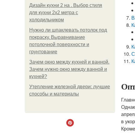
Дизайн кухни 2 на . Выбор стиля
для кухни 2х2 метра с
В
холодильником
К
Нужно ли шпаклевать потолок под
покраску. Выравнивание
потолочной поверхности и
К
грунтование
С
К
Зачем окно между кухней и ванной.
Зачем нужно окно между ванной и
кухней?
Опт
Утепление железной двери: лучшие
способы и материалы
Главн
Однак
апрел
в уко
Кроме