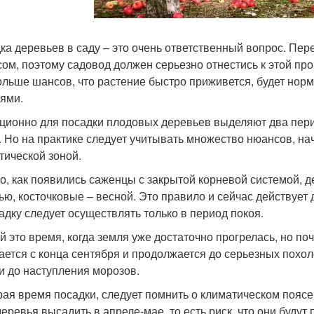
ка деревьев в саду – это очень ответственный вопрос. Пер
сом, поэтому садовод должен серьезно отнестись к этой пр
ольше шансов, что растение быстро приживется, будет норм
ями.
ционно для посадки плодовых деревьев выделяют два перио
. Но на практике следует учитывать множество нюансов, на
тической зоной.
го, как появились саженцы с закрытой корневой системой,
нью, косточковые – весной. Это правило и сейчас действует
адку следует осуществлять только в период покоя.
й это время, когда земля уже достаточно прогрелась, но по
ается с конца сентября и продолжается до серьезных похо
и до наступления морозов.
ая время посадки, следует помнить о климатическом поясе.
деревья высадить в апреле-мае, то есть риск, что они будут