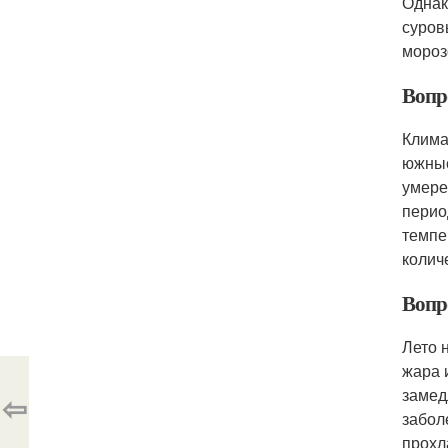
Однак
суров
мороз
Вопр
Клима
южные
умере
перио
темпе
колич
Вопро
Лето 
жара 
замед
⇦
забол
прохл