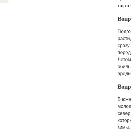
тщате
Вопро
Подго
расти
сразу
перед
Летом
обиль
вреди
Вопр
В южн
молод
север
котор
зимы.