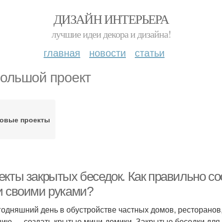
ДИЗАЙН ИНТЕРЬЕРА
лучшие идеи декора и дизайна!
главная
новости
статьи
ольшой проект
товые проекты
екты закрытых беседок. Как правильно со
и своими руками?
годняшний день в обустройстве частных домов, ресторанов,
ию — создать крытые мини-домики. Закрытые беседки для