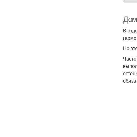
Дом
В отд
гармо
Но эт
Часто
выпол
оттен
обяза