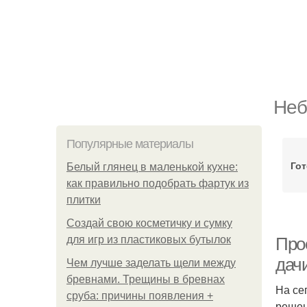
Неб
Популярные материалы
Го
Белый глянец в маленькой кухне:
как правильно подобрать фартук из
плитки
Создай свою косметичку и сумку
для игр из пластиковых бутылок
Про
дач
Чем лучше заделать щели между
бревнами. Трещины в бревнах
На се
сруба: причины появления +
решен