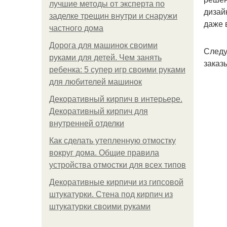
лучшие методы от эксперта по
дизай
заделке трещин внутри и снаружи
даже 
частного дома
Дорога для машинок своими
Следу
руками для детей. Чем занять
заказ
ребенка: 5 супер игр своими руками
для любителей машинок
Декоративный кирпич в интерьере.
Декоративный кирпич для
внутренней отделки
Как сделать утепленную отмостку
вокруг дома. Общие правила
устройства отмостки для всех типов
Декоративные кирпичи из гипсовой
штукатурки. Стена под кирпич из
штукатурки своими руками