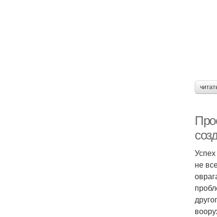
читат
Про
соз
Успех
не вс
овраг
пробл
друго
воору