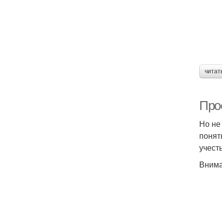
читат
Про
Но не
понят
учест
Внима