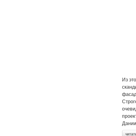
Из эт
сканд
фасад
Строг
очеви
проек
Дании
читат