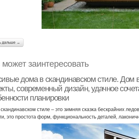
ь дальше →
 может заинтересовать
сивые дома в скандинавском стиле. Дом в
екты, современный дизайн, удачное сочет
бенности планировки
 скандинавском стиле – это зимняя сказка бескрайних ледо
ти, это простота форм, функциональность деталей, лаконич