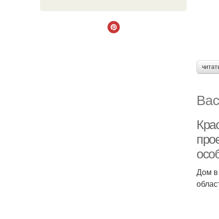
читат
Вас
Кра
про
осо
Дом в
облас