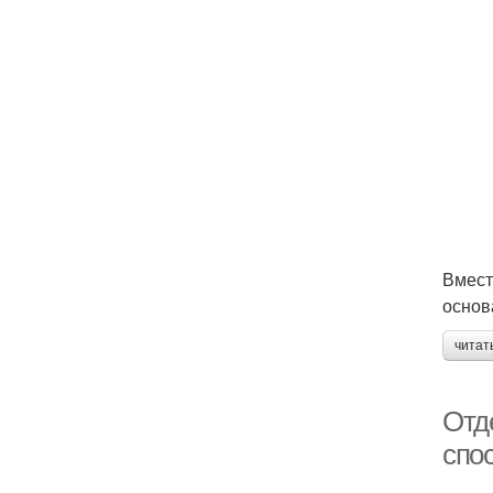
Вмест
основ
читат
Отд
спо