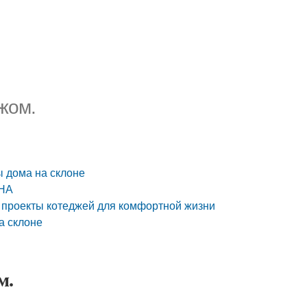
жом.
ы дома на склоне
ОНА
и проекты котеджей для комфортной жизни
а склоне
м.