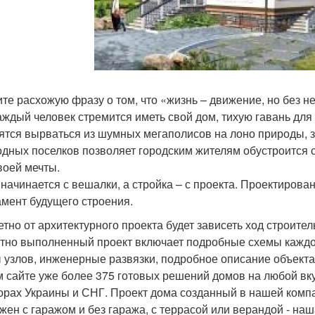
те расхожую фразу о том, что «жизнь – движение, но без н
Каждый человек стремится иметь свой дом, тихую гавань для
ятся вырваться из шумных мегаполисов на лоно природы, з
одных поселков позволяет городским жителям обустроится
воей мечты.
 начинается с вешалки, а стройка – с проекта. Проектирова
мент будущего строения.
етно от архитектурного проекта будет зависеть ход строител
тно выполненный проект включает подробные схемы каждог
 узлов, инженерные развязки, подробное описание объекта
 сайте уже более 375 готовых решений домов на любой вку
орах Украины и СНГ. Проект дома созданный в нашей компа
жен с гаражом и без гаража, с террасой или верандой - наш