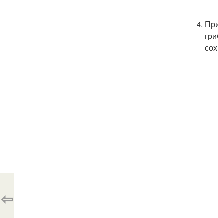
При
гри
сох
⇦