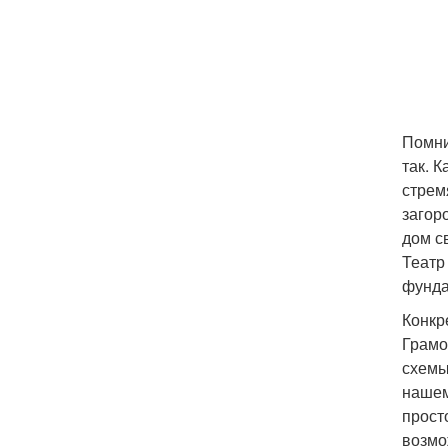
Помни
так. 
стрем
загор
дом с
Театр
фунда
Конкр
Грамо
схемы
нашем
прост
возмо