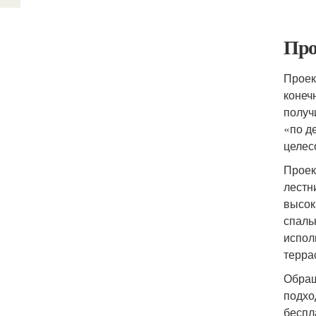
Про
Проек
конеч
получ
«по д
целес
Проек
лестн
высок
спаль
испол
терра
Обращ
подхо
беспл