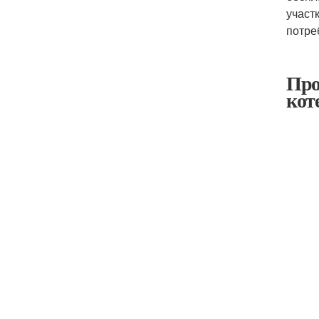
участ
потре
Про
кот