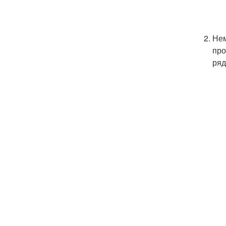
Нем
про
ряд