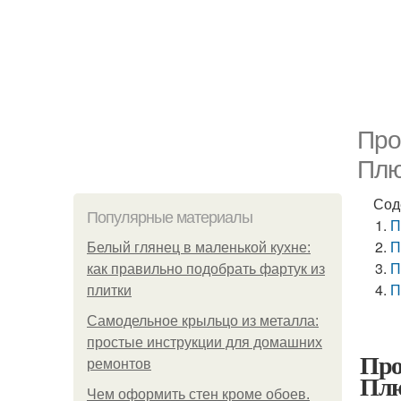
Про
Плю
Сод
Популярные материалы
П
П
Белый глянец в маленькой кухне:
П
как правильно подобрать фартук из
П
плитки
Самодельное крыльцо из металла:
простые инструкции для домашних
Про
ремонтов
Плю
Чем оформить стен кроме обоев.