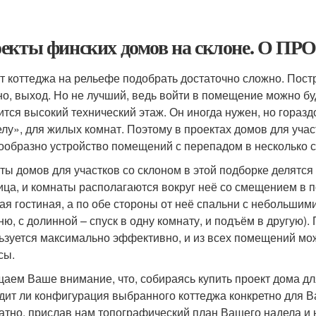
екты финских домов на склоне. О
т коттеджа на рельефе подобрать достаточно сложно. Пост
но, выход. Но не лучший, ведь войти в помещение можно буд
ится высокий технический этаж. Он иногда нужен, но гораз
елу», для жилых комнат. Поэтому в проектах домов для уча
ообразно устройство помещений с перепадом в несколько с
ты домов для участков со склоном в этой подборке делятся 
ица, и комнаты располагаются вокруг неё со смещением в п
ая гостиная, а по обе стороны от неё спальни с небольшим
ню, с долинной – спуск в одну комнату, и подъём в другую)
ьзуется максимально эффективно, и из всех помещений мо
сы.
аем Ваше внимание, что, собираясь купить проект дома для
дит ли конфигурация выбранного коттеджа конкретно для В
атно, прислав нам топографический план Вашего надела и