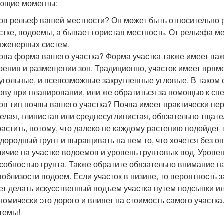
ющие моменты:
ов рельеф вашей местности? Он может быть относительно 
стке, водоемы, а бывает гористая местность. От рельефа м
нженерных систем.
ова форма вашего участка? Форма участка также имеет ва
оения и размещении зон. Традиционно, участок имеет прям
угольные, и всевозможные закругленные угловые. В таком 
ову при планировании, или же обратиться за помощью к сп
ов тип почвы вашего участка? Почва имеет практически пер
елая, глинистая или среднесуглинистая, обязательно тщате
астить, потому, что далеко не каждому растению подойдет т
дородный грунт и выращивать на нем то, что хочется без о
ичие на участке водоемов и уровень грунтовых вод. Урове
собностью грунта. Также обратите обязательно внимание н
поблизости водоем. Если участок в низине, то вероятность 
ет делать искусственный подъем участка путем подсыпки ил
номически это дорого и влияет на стоимость самого участк
темы!