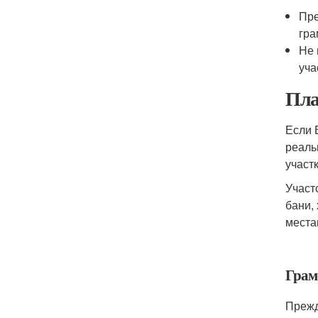
Пре
гра
Не 
уча
Пла
Если 
реаль
участк
Участ
бани,
места
Грам
Прежд