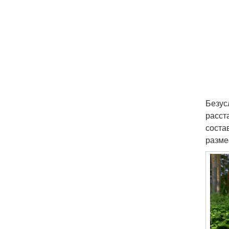
Безус
расст
соста
разме