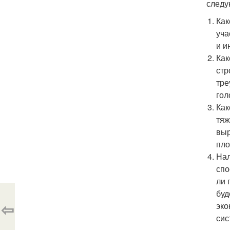
следу
Как
уча
и и
Как
стр
тре
гол
Как
тяж
выр
пло
Нал
спо
ли 
буд
⇦
эко
сис