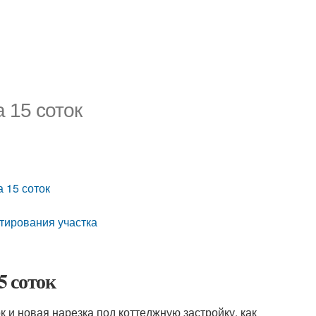
а 15 соток
 15 соток
тирования участка
5 соток
к и новая нарезка под коттеджную застройку, как