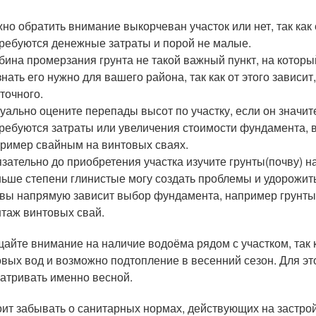
но обратить внимание выкорчеван участок или нет, так как 
ребуются денежные затраты и порой не малые.
бина промерзания грунта не такой важный пункт, на которы
знать его нужно для вашего района, так как от этого завис
точного.
уально оцените перепады высот по участку, если он значит
ребуются затраты или увеличения стоимости фундамента, в
ример свайным на винтовых сваях.
зательно до приобретения участка изучите грунты(почву) н
ьше степени глинистые могу создать проблемы и удорожить
вы напрямую зависит выбор фундамента, например грунты
таж винтовых свай.
айте внимание на наличие водоёма рядом с участком, так к
овых вод и возможно подтопление в весенний сезон. Для это
атривать именно весной.
оит забывать о санитарных нормах, действующих на застройк