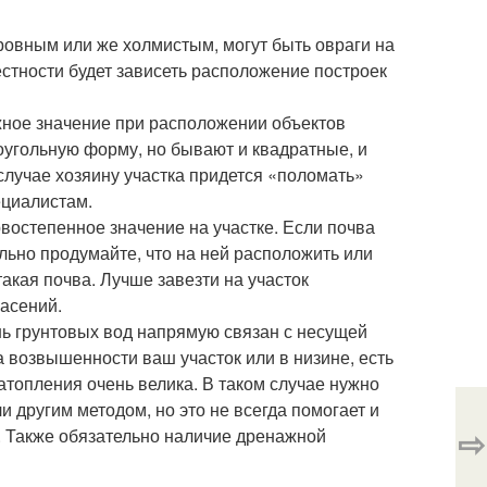
ровным или же холмистым, могут быть овраги на
естности будет зависеть расположение построек
жное значение при расположении объектов
оугольную форму, но бывают и квадратные, и
случае хозяину участка придется «поломать»
ециалистам.
востепенное значение на участке. Если почва
льно продумайте, что на ней расположить или
акая почва. Лучше завезти на участок
пасений.
нь грунтовых вод напрямую связан с несущей
а возвышенности ваш участок или в низине, есть
затопления очень велика. В таком случае нужно
и другим методом, но это не всегда помогает и
⇨
а. Также обязательно наличие дренажной