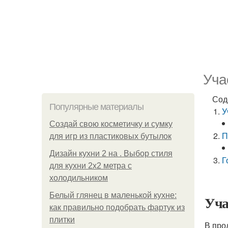
Уча
Сод
Популярные материалы
У
Создай свою косметичку и сумку
П
для игр из пластиковых бутылок
Дизайн кухни 2 на . Выбор стиля
Г
для кухни 2х2 метра с
холодильником
Белый глянец в маленькой кухне:
Уча
как правильно подобрать фартук из
плитки
В про