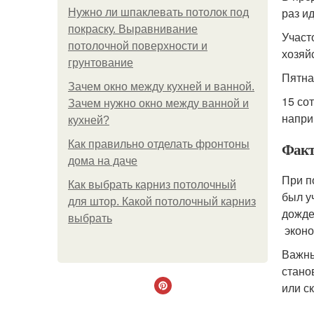
раз и
Нужно ли шпаклевать потолок под
покраску. Выравнивание
Участ
потолочной поверхности и
хозяй
грунтование
Пятнад
Зачем окно между кухней и ванной.
15 со
Зачем нужно окно между ванной и
напри
кухней?
Как правильно отделать фронтоны
Факт
дома на даче
При п
Как выбрать карниз потолочный
был у
для штор. Какой потолочный карниз
дожде
выбрать
эконо
Важны
стано
или с