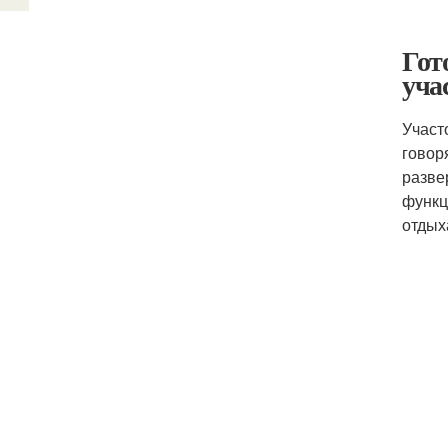
Гот
уча
Участ
говор
разве
функц
отдых