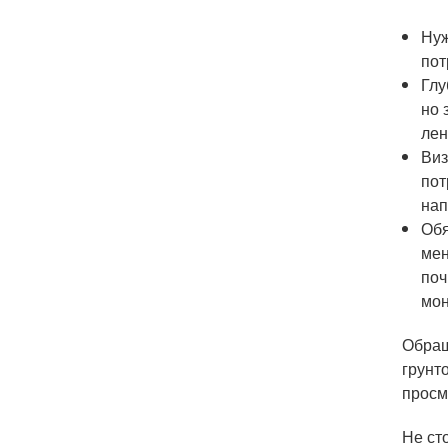
Нуж
пот
Глу
но 
лен
Виз
пот
нап
Обя
мен
поч
мон
Обращ
грунт
просм
Не ст