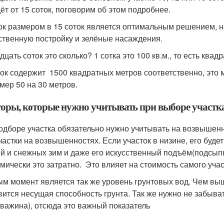
дёт от 15 соток, поговорим об этом подробнее.
ок размером в 15 соток является оптимальным решением, на
ственную постройку и зелёные насаждения.
цать соток это сколько? 1 сотка это 100 кв.м., то есть квадр
ток содержит 1500 квадратных метров соответственно, это
мер 50 на 30 метров.
оры, которые нужно учитывать при выборе участк
одборе участка обязательно нужно учитывать на возвышенн
частки на возвышенностях. Если участок в низине, его буд
й и снежных зим и даже его искусственный подъём(подсыпк
мически это затратно. Это влияет на стоимость самого учас
м момент является так же уровень грунтовых вод. Чем в
вится несущая способность грунта. Так же нужно не забыват
кважина), отсюда это важный показатель