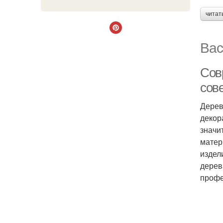
читат
Вас
Сов
сов
Дерев
декор
значи
матер
издел
дерев
профе