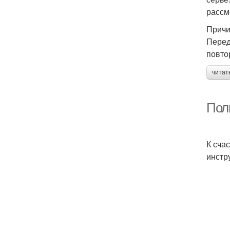
рассм
Причи
Перед
повто
читат
Пол
К сча
инстр