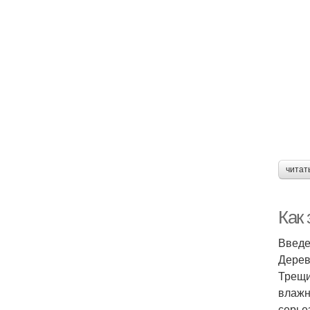
читат
Как
Введ
Дерев
Трещи
влажн
серье