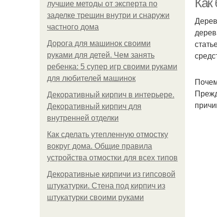
Как
лучшие методы от эксперта по
заделке трещин внутри и снаружи
Дерев
частного дома
дерев
стать
Дорога для машинок своими
средс
руками для детей. Чем занять
ребенка: 5 супер игр своими руками
для любителей машинок
Почем
Прежд
Декоративный кирпич в интерьере.
причи
Декоративный кирпич для
внутренней отделки
Как сделать утепленную отмостку
вокруг дома. Общие правила
устройства отмостки для всех типов
Декоративные кирпичи из гипсовой
штукатурки. Стена под кирпич из
штукатурки своими руками