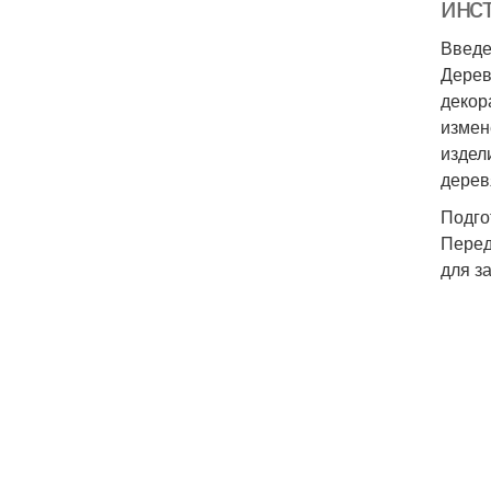
инс
Введ
Дерев
декор
измен
издел
дерев
Подго
Перед
для з