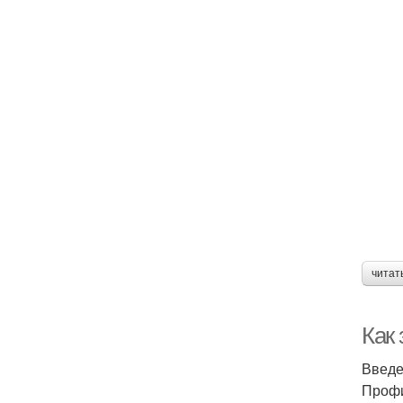
читат
Как
Введ
Профи