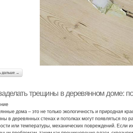
ь дальше →
 заделать трещины в деревянном доме: п
ение
янные дома – это не только экологичность и природная крас
ны в деревянных стенах и потолках могут появляться по ра
ости или температуры, механических повреждений. Если их 
зным проблемам, таким как проникновение влаги, сквозняки