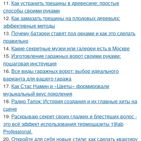
11.
Как устранить трещины в древесине: простые
способы своими руками
12.
Как замазать трещины на плодовых деревьях:
эффективные методы
13.
Почему батареи ставят под окнами и как это сделать
правильно
14.
Какие секретные музеи или галереи есть в Москве
15.
Изготовление гаражных ворот своими руками:
пошаговая инструкция
16.
Все виды гаражных ворот: выбор идеального
варианта для вашего гаража
17.
Как Стас Намин и «Цветы» формировали
музыкальный вкус поколения
18.
Радио Тапок: История создания и их главные хиты на
сцене
19.
Раскрываю секрет своих гладких и блестящих волос -
это всё эффект использования термощазиты 19lab
Professional.
20.
Откройте для себя новые стили: как сделать квартиру