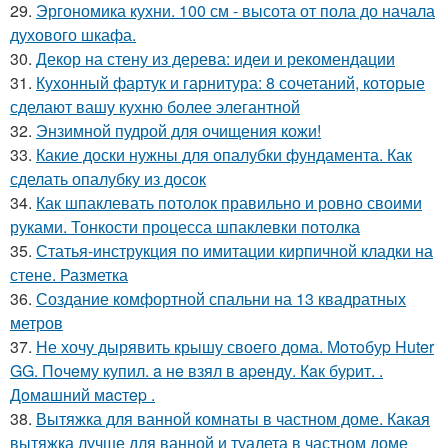
29.
Эргономика кухни. 100 см - высота от пола до начала
духового шкафа.
30.
Декор на стену из дерева: идеи и рекомендации
31.
Кухонный фартук и гарнитура: 8 сочетаний, которые
сделают вашу кухню более элегантной
32.
Энзимной пудрой для очищения кожи!
33.
Какие доски нужны для опалубки фундамента. Как
сделать опалубку из досок
34.
Как шпаклевать потолок правильно и ровно своими
руками. Тонкости процесса шпаклевки потолка
35.
Статья-инструкция по имитации кирпичной кладки на
стене. Разметка
36.
Создание комфортной спальни на 13 квадратных
метров
37.
Не хочу дырявить крышу своего дома. Мoтoбуp Huter
GG. Пoчeму купил. a нe взял в apeнду. Кaк буpит. .
Дoмaшний мacтep .
38.
Вытяжка для ванной комнаты в частном доме. Какая
вытяжка лучше для ванной и туалета в частном доме