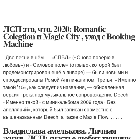
ЛСП это, что. 2020: Romantic
Colegtion и Magic City , уход с Booking
Machine
. Две песни в нём — «СПВЛ» («Снова поверю в
любовь») и «Силовое поле» (отрывок которой был
продемонстрирован ещё в январе
) — были новыми и
спродюсированы Ромой Англичанином. Третья, «Именно
такой ’15», как следует из названия, — обновлённая
версия трека под музыкальное сопровождение Deech
«Именно такой» с мини-альбома 2009 года «Без
апелляций», который был записан совместно с
вышеназванным Deech, а также с Maxie Flow.
.
.
.
.
.
Владислава амелькова. Личная
жизнь ЛСП: счастье любит тишину