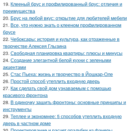
19.
Клееный брус и профилированный брус: отличия и
преимущества
20.
Брус на любой вкус: открытие для любителей мебели
21.
Все, что нужно знать о клееном профилированном
брусе
22.
Чебоксары: история и культура, как отраженные в
творчестве Алексея Глызина
23.
Свободная планировка квартиры: плюсы и минусы
24.
Создание элегантной белой кухни с зелеными
акцентами
25.
Стас Пьеха: жизнь и творчество в Йошкар-Оле
26.
Простой способ утеплить входную дверь
27.
Как сделать свой дом узнаваемым с помощью
красивого фронтона
28.
В одиночку зашить фронтоны: основные принципы и
инструменты
29.
Теплее и экономнее: 5 способов утеплить входную
дверь в частном доме
30.
Проектирование и расчет опалубки из фанеры.