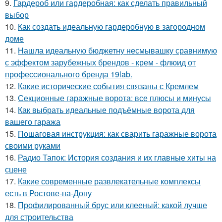
9.
Гардероб или гардеробная: как сделать правильный
выбор
10.
Как создать идеальную гардеробную в загородном
доме
11.
Нашла идеальную бюджетну несмывашку сравнимую
с эффектом зарубежных брендов - крем - флюид от
профессионального бренда 19lab.
12.
Какие исторические события связаны с Кремлем
13.
Секционные гаражные ворота: все плюсы и минусы
14.
Как выбрать идеальные подъёмные ворота для
вашего гаража
15.
Пошаговая инструкция: как сварить гаражные ворота
своими руками
16.
Радио Тапок: История создания и их главные хиты на
сцене
17.
Какие современные развлекательные комплексы
есть в Ростове-на-Дону
18.
Профилированный брус или клееный: какой лучше
для строительства