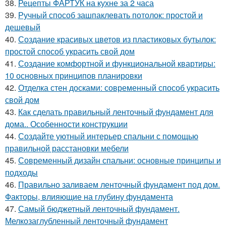
38.
Рецепты ФАРТУК на кухне за 2 часа
39.
Ручный способ зашпаклевать потолок: простой и
дешевый
40.
Создание красивых цветов из пластиковых бутылок:
простой способ украсить свой дом
41.
Создание комфортной и функциональной квартиры:
10 основных принципов планировки
42.
Отделка стен досками: современный способ украсить
свой дом
43.
Как сделать правильный ленточный фундамент для
дома.. Особенности конструкции
44.
Создайте уютный интерьер спальни с помощью
правильной расстановки мебели
45.
Современный дизайн спальни: основные принципы и
подходы
46.
Правильно заливаем ленточный фундамент под дом.
Факторы, влияющие на глубину фундамента
47.
Самый бюджетный ленточный фундамент.
Мелкозаглубленный ленточный фундамент