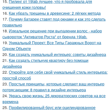
15.
Пилинг от 19lab лучшее, что я пробовала для
очищения кожи головы!
16.
Как убрать трещины в древесине: 2 лёгких метода
17.
Почему батареи ставят под окнами и как это сделать
правильно
18.
Идеальное решение при выпадении волос - набор
сывороток "Активатор Роста" от бренда 19lab.
19.
Уникальный Проект: Все Типы Гаражных Ворот на
Одном Объекте
20.
Как создать уникальный интерьер: советы дизайнера
21.
Как создать стильную квартиру без помощи
дизайнера
22.
Откройте для себя свой уникальный стиль интерьера:
простой способ
23.
Простые принципы, которые сделают ваш интерьер
потрясающим: 8 правил в дизайне интерьера
24.
Укрась свою жизнь: 25 декораторских советов на все
времена
25.
Профилированный брус или оцилиндрованное