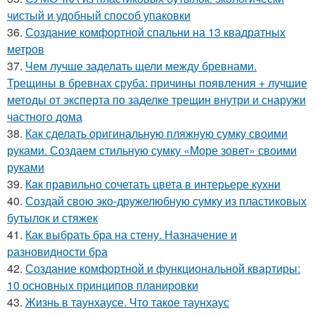
чистый и удобный способ упаковки
36.
Создание комфортной спальни на 13 квадратных
метров
37.
Чем лучше заделать щели между бревнами.
Трещины в бревнах сруба: причины появления + лучшие
методы от эксперта по заделке трещин внутри и снаружи
частного дома
38.
Как сделать оригинальную пляжную сумку своими
руками. Создаем стильную сумку «Море зовет» своими
руками
39.
Как правильно сочетать цвета в интерьере кухни
40.
Создай свою эко-дружелюбную сумку из пластиковых
бутылок и стяжек
41.
Как выбрать бра на стену. Назначение и
разновидности бра
42.
Создание комфортной и функциональной квартиры:
10 основных принципов планировки
43.
Жизнь в таунхаусе. Что такое таунхаус