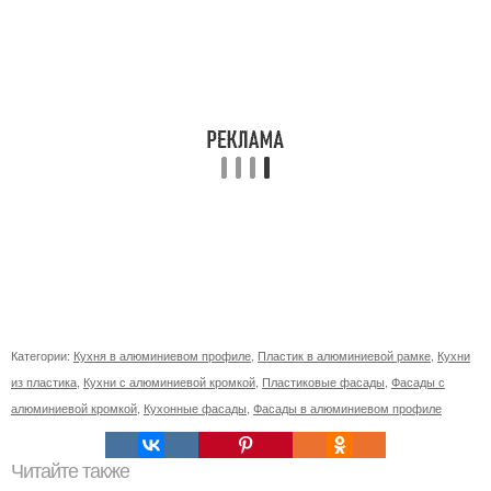
Категории:
Кухня в алюминиевом профиле
,
Пластик в алюминиевой рамке
,
Кухни
из пластика
,
Кухни с алюминиевой кромкой
,
Пластиковые фасады
,
Фасады с
алюминиевой кромкой
,
Кухонные фасады
,
Фасады в алюминиевом профиле
Читайте также