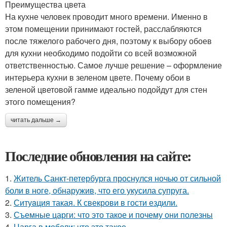
Преимущества цвета
На кухне человек проводит много времени. Именно в
этом помещении принимают гостей, расслабляются
после тяжелого рабочего дня, поэтому к выбору обоев
для кухни необходимо подойти со всей возможной
ответственностью. Самое лучше решение – оформление
интерьера кухни в зеленом цвете. Почему обои в
зеленой цветовой гамме идеально подойдут для стен
этого помещения?
читать дальше →
Последние обновления на сайте:
1.
Житель Санкт-петербурга проснулся ночью от сильной
боли в ноге, обнаружив, что его укусила супруга.
2.
Ситуaция такая. К свекрови в гости ездили.
3.
Съемные царги: что это такое и почему они полезны
4.
Царга в мебели: что это такое