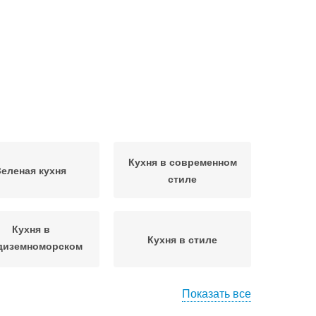
Кухня в современном
Зеленая кухня
стиле
Кухня в
Кухня в стиле
диземноморском
стиле
Показать все
бои для кухни
Обои на кухню