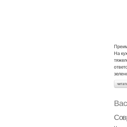
Преим
На ку
тяжел
ответ
зелен
читат
Вас
Сов