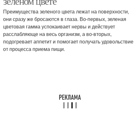
зеленом цвете
Преимущества зеленого цвета лежат на поверхности,
они сразу же бросаются в глаза. Во-первых, зеленая
Кухня в
цветовая гамма успокаивает нервы и действует
средиземноморском
Кухня в стиле
расслабляюще на весь организм, а во-вторых,
стиле
подогревает аппетит и помогает получать удовольствие
от процесса приема пищи.
Салатовая кухня
Кухни в зелёном цвете
Обои для кухни
Обои на кухню