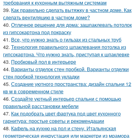
требования к кухонным вытяжным системам
39.
Как правильно сделать вытяжку в частном доме. Как
сделать вентиляцию в частном доме?
40.
Отличное решение для дома: зашпаклевать потолок
из гипсокартона под покраску
41.
Все, что нужно знать о гильзах из стальных труб
42.
Технология правильного шпаклевания потолка из
гипсокартона. Что нужно знать, приступая к шпаклевке
43.
Пробковый пол в интерьере
44.
Варианты отделок стен пробкой. Варианты отделки
стен пробкой технология укладки
45.
Создание уютного пространства: дизайн спальни 12
кв м в современном стиле
46.
Создайте уютный интерьер спальни с помощью
правильной расстановки мебели
47.
Как подобрать цвет фартука под цвет кухонного
гарнитура: простые советы и рекомендации
48.
Кафель на кухню на пол и стену. Итальянская
геометрическая инкрустация или маркетри из мрамора