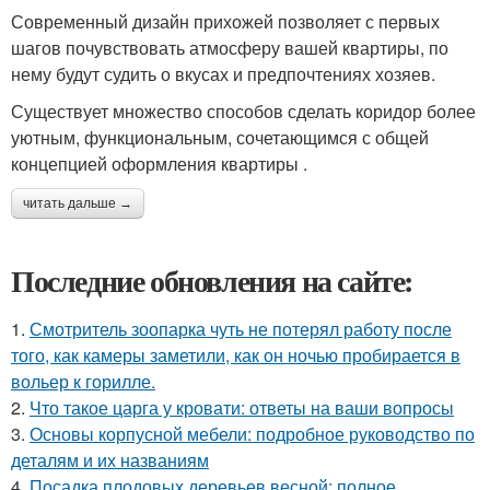
Современный дизайн прихожей позволяет с первых
шагов почувствовать атмосферу вашей квартиры, по
нему будут судить о вкусах и предпочтениях хозяев.
Существует множество способов сделать коридор более
уютным, функциональным, сочетающимся с общей
концепцией оформления квартиры .
читать дальше →
Последние обновления на сайте:
1.
Смотритель зоопарка чуть не потерял работу после
того, как камеры заметили, как он ночью пробирается в
вольер к горилле.
2.
Что такое царга у кровати: ответы на ваши вопросы
3.
Основы корпусной мебели: подробное руководство по
деталям и их названиям
4.
Посадка плодовых деревьев весной: полное