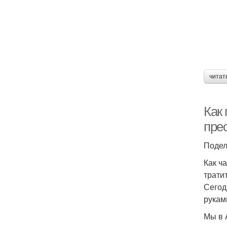
читат
Как
пре
Подел
Как ч
трати
Сегод
рукам
Мы в 