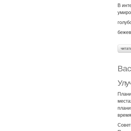
В инт
умиро
голуб
бежев
читат
Вас
Улу
Плани
места
плани
время
Совет