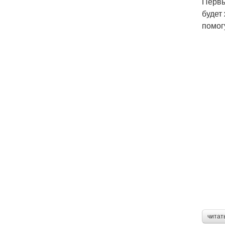
Первы
будет
помог
читат