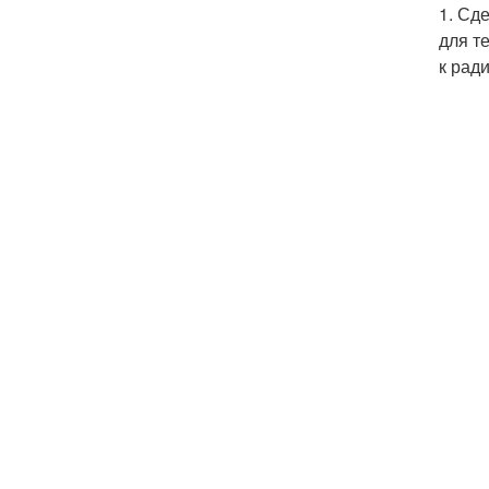
1. Сд
для т
к рад