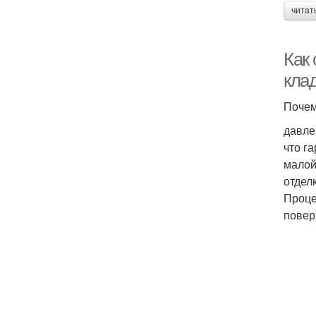
читат
Как
кла
Почем
давле
что г
малой
отдел
Проце
повер