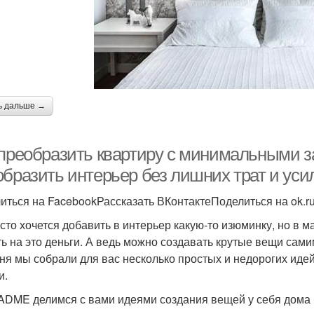
ь дальше →
 преобразить квартиру с минимальными за
образить интерьер без лишних трат и уси
иться на FacebookРассказать ВКонтактеПоделиться на ok.r
асто хочется добавить в интерьер какую-то изюминку, но в м
ть на это деньги. А ведь можно создавать крутые вещи сами
ня мы собрали для вас несколько простых и недорогих идей
и.
ADME делимся с вами идеями создания вещей у себя дома 