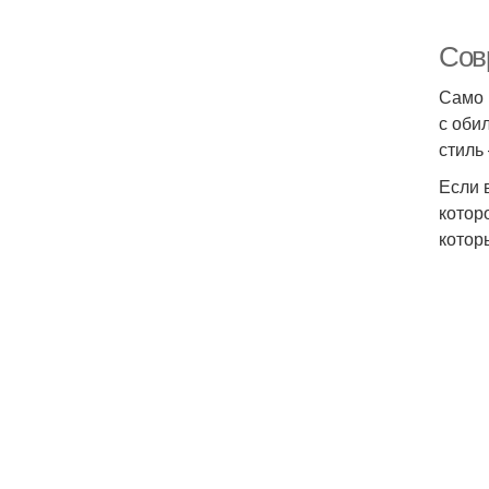
Сов
Само 
с оби
стиль
Если 
котор
котор