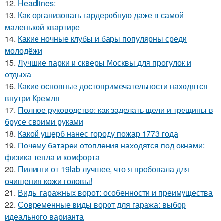
12.
Headlines:
13.
Как организовать гардеробную даже в самой
маленькой квартире
14.
Какие ночные клубы и бары популярны среди
молодёжи
15.
Лучшие парки и скверы Москвы для прогулок и
отдыха
16.
Какие основные достопримечательности находятся
внутри Кремля
17.
Полное руководство: как заделать щели и трещины в
брусе своими руками
18.
Какой ущерб нанес городу пожар 1773 года
19.
Почему батареи отопления находятся под окнами:
физика тепла и комфорта
20.
Пилинги от 19lab лучшее, что я пробовала для
очищения кожи головы!
21.
Виды гаражных ворот: особенности и преимущества
22.
Современные виды ворот для гаража: выбор
идеального варианта