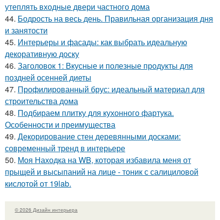
утеплять входные двери частного дома
44.
Бодрость на весь день. Правильная организация дня
и занятости
45.
Интерьеры и фасады: как выбрать идеальную
декоративную доску
46.
Заголовок 1: Вкусные и полезные продукты для
поздней осенней диеты
47.
Профилированный брус: идеальный материал для
строительства дома
48.
Подбираем плитку для кухонного фартука.
Особенности и преимущества
49.
Декорирование стен деревянными досками:
современный тренд в интерьере
50.
Моя Находка на WB, которая избавила меня от
прыщей и высыпаний на лице - тоник с салициловой
кислотой от 19lab.
© 2026 Дизайн интерьера