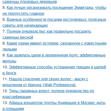
саженцы плодовых деревьев
5.
Как лучше организовать посещение Эрмитажа, чтобы
не пропустить главное
6.
Важные особенности посадки косточковых: полезные
советы для начинающих
7.
Полное руководство: как правильно посадить
саженцы весной
8.
Какие парки имеют историю, связанную с известными
людьми
9.
Как заделать щели в деревянном полу: эффективные
методы
10.
Эффективные способы устранения трещин и щелей
в брусе
11.
Нашла спасение для своих волос - маску с
кератином от бренда 19lab Professional.
12.
Типы гаражных ворот: полное руководство по
классификации
13.
Афиша концертов группы Анимация в Москве: даты
и площадки