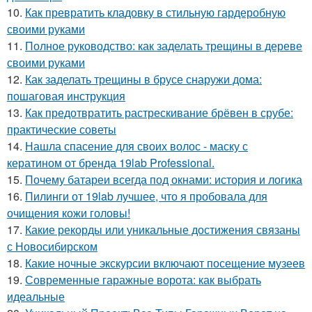
10.
Как превратить кладовку в стильную гардеробную
своими руками
11.
Полное руководство: как заделать трещины в дереве
своими руками
12.
Как заделать трещины в брусе снаружи дома:
пошаговая инструкция
13.
Как предотвратить растрескивание брёвен в срубе:
практические советы
14.
Нашла спасение для своих волос - маску с
кератином от бренда 19lab Professional.
15.
Почему батареи всегда под окнами: история и логика
16.
Пилинги от 19lab лучшее, что я пробовала для
очищения кожи головы!
17.
Какие рекорды или уникальные достижения связаны
с Новосибирском
18.
Какие ночные экскурсии включают посещение музеев
19.
Современные гаражные ворота: как выбрать
идеальные