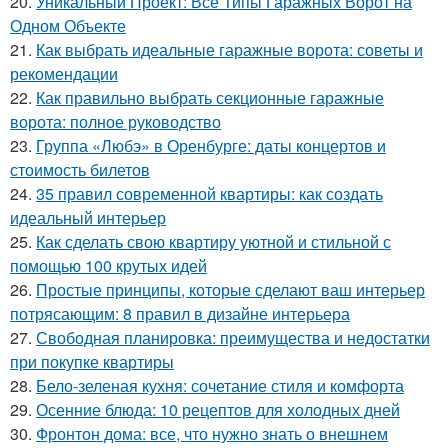
20.
Уникальный Проект: Все Типы Гаражных Ворот на
Одном Объекте
21.
Как выбрать идеальные гаражные ворота: советы и
рекомендации
22.
Как правильно выбрать секционные гаражные
ворота: полное руководство
23.
Группа «Любэ» в Оренбурге: даты концертов и
стоимость билетов
24.
35 правил современной квартиры: как создать
идеальный интерьер
25.
Как сделать свою квартиру уютной и стильной с
помощью 100 крутых идей
26.
Простые принципы, которые сделают ваш интерьер
потрясающим: 8 правил в дизайне интерьера
27.
Свободная планировка: преимущества и недостатки
при покупке квартиры
28.
Бело-зеленая кухня: сочетание стиля и комфорта
29.
Осенние блюда: 10 рецептов для холодных дней
30.
Фронтон дома: все, что нужно знать о внешнем