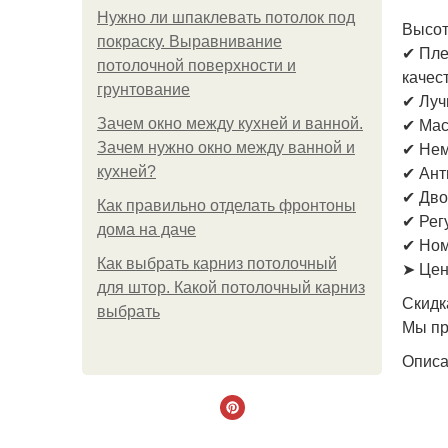
Нужно ли шпаклевать потолок под
Высота
покраску. Выравнивание
✔ Пле
потолочной поверхности и
качес
грунтование
✔ Луч
✔ Мас
Зачем окно между кухней и ванной.
✔ Нем
Зачем нужно окно между ванной и
✔ Ант
кухней?
✔ Дво
Как правильно отделать фронтоны
✔ Рег
дома на даче
✔ Ном
Как выбрать карниз потолочный
➤ Цен
для штор. Какой потолочный карниз
Скидк
выбрать
Мы пр
Опис