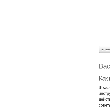
читат
Вас
Как
Шкафч
инстр
дейст
совет