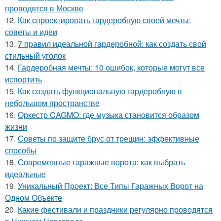
проводятся в Москве
12.
Как спроектировать гардеробную своей мечты:
советы и идеи
13.
7 правил идеальной гардеробной: как создать свой
стильный уголок
14.
Гардеробная мечты: 10 ошибок, которые могут все
испортить
15.
Как создать функциональную гардеробную в
небольшом пространстве
16.
Оркестр CAGMO: где музыка становится образом
жизни
17.
Советы по защите брус от трещин: эффективные
способы
18.
Современные гаражные ворота: как выбрать
идеальные
19.
Уникальный Проект: Все Типы Гаражных Ворот на
Одном Объекте
20.
Какие фестивали и праздники регулярно проводятся