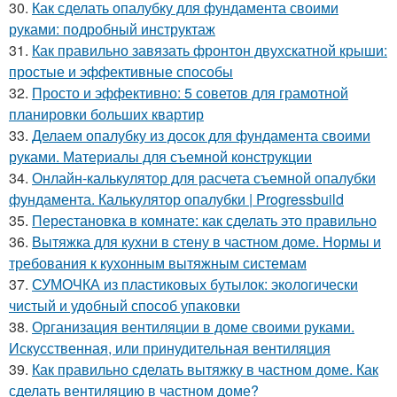
30.
Как сделать опалубку для фундамента своими
руками: подробный инструктаж
31.
Как правильно завязать фронтон двухскатной крыши:
простые и эффективные способы
32.
Просто и эффективно: 5 советов для грамотной
планировки больших квартир
33.
Делаем опалубку из досок для фундамента своими
руками. Материалы для съемной конструкции
34.
Онлайн-калькулятор для расчета съемной опалубки
фундамента. Калькулятор опалубки | Progressbuild
35.
Перестановка в комнате: как сделать это правильно
36.
Вытяжка для кухни в стену в частном доме. Нормы и
требования к кухонным вытяжным системам
37.
СУМОЧКА из пластиковых бутылок: экологически
чистый и удобный способ упаковки
38.
Организация вентиляции в доме своими руками.
Искусственная, или принудительная вентиляция
39.
Как правильно сделать вытяжку в частном доме. Как
сделать вентиляцию в частном доме?