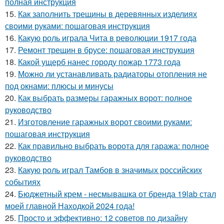
полная инструкция
15.
Как заполнить трещины в деревянных изделиях
своими руками: пошаговая инструкция
16.
Какую роль играла Чита в революции 1917 года
17.
Ремонт трещин в брусе: пошаговая инструкция
18.
Какой ущерб нанес городу пожар 1773 года
19.
Можно ли устанавливать радиаторы отопления не
под окнами: плюсы и минусы
20.
Как выбрать размеры гаражных ворот: полное
руководство
21.
Изготовление гаражных ворот своими руками:
пошаговая инструкция
22.
Как правильно выбрать ворота для гаража: полное
руководство
23.
Какую роль играл Тамбов в значимых российских
событиях
24.
Бюджетный крем - несмывашка от бренда 19lab стал
моей главной Находкой 2024 года!
25.
Просто и эффективно: 12 советов по дизайну