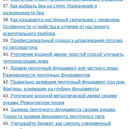
37.
Как выбрать бра на стену. Назначение и
разновидности бра
38.
Как называется настенный светильник с проводом.
Особенности устройства и отличия от настенного
осветительного прибора
39.
Профессиональный подход к шпаклеванию потолка
из гипсокартона
40.
Утепление входной двери: простой способ улучшить
теплоизоляцию дома
41.
Делаем ленточный фундамент для частного дома.
Разновидности ленточных фундаментов
42.
Правильно заливаем ленточный фундамент под дом.
Факторы, влияющие на глубину фундамента
43.
Утепление входной металлической двери своими
руками. Ремонтируем проем
44.
Заливка ленточного фундамента своими руками.
Тонкости заливки фундамента ленточного типа
45.
Учитывайте бюджет: как сделать современный