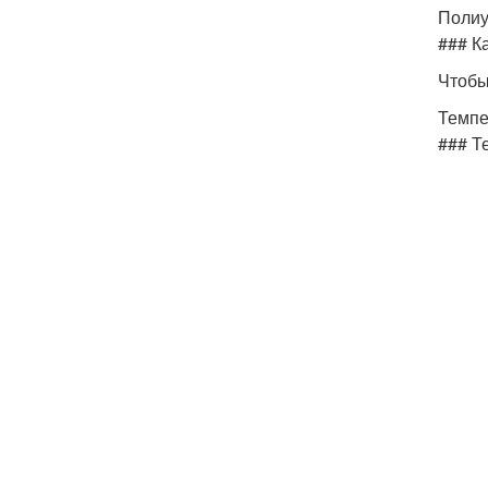
Полиу
### К
Чтобы
Темпе
### Т