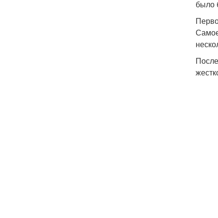
было 
Перво
Самое
неско
После
жестк