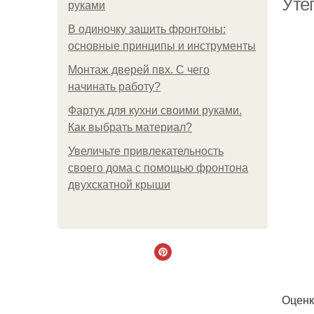
Уте
руками
В одиночку зашить фронтоны:
основные принципы и инструменты
Монтаж дверей пвх. С чего
начинать работу?
Фартук для кухни своими руками.
Как выбрать материал?
Увеличьте привлекательность
своего дома с помощью фронтона
двухскатной крыши
Оценк