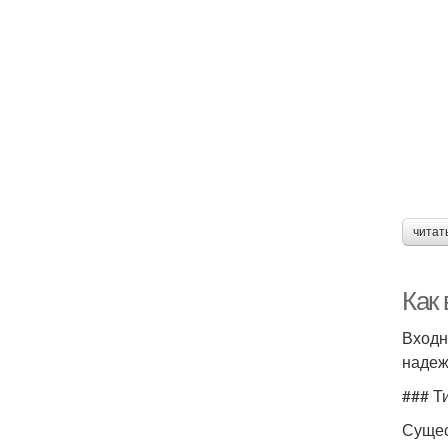
читат
Как
Входн
надеж
### Т
Сущес