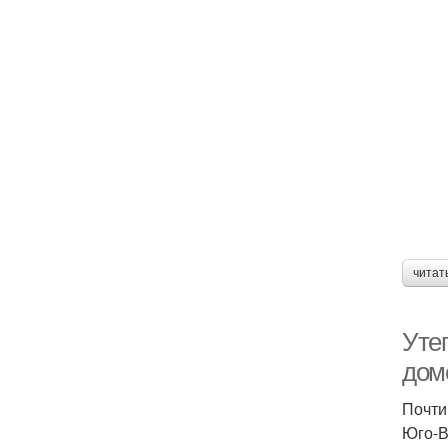
читат
Уте
дом
Почти
Юго-В