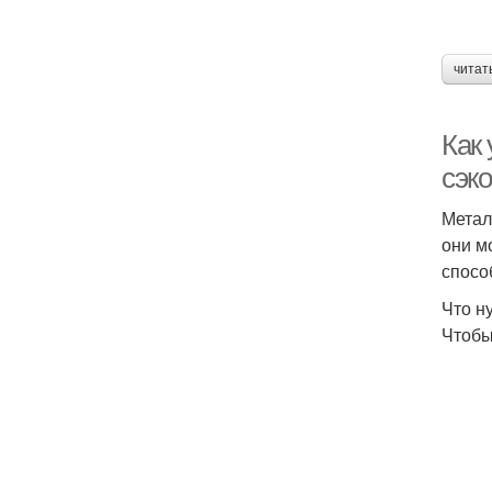
читат
Как
сэк
Метал
они м
спосо
Что н
Чтобы