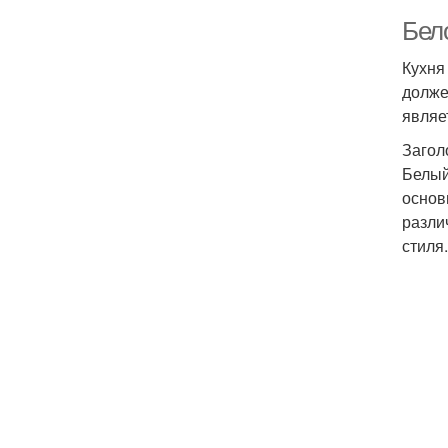
Бел
Кухня
долже
являе
Загол
Белый
основ
разли
стиля.