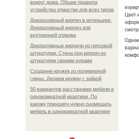
вокруг дома. Общие правила
изумр
устройства отмостки для всех типов
Цвет 
Декоративный кирпич в интерьере.
оформ
Декоративный кирпич для
смотр
внутренней отделки
Однак
Декоративные кирпичи из гипсовой
вариа
штукатурки. Стена под кирпич из
комфо
штукатурки своими руками
Создание кружек из полимерной
глины. Делаем кружку с зайкой
50 вариантов расстановки мебели в
однокомнатной квартире. По
какому принципу нужно размещать
мебель в однокомнатной квартире