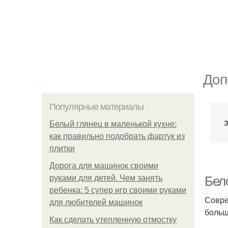
Доп
Популярные материалы
З
Белый глянец в маленькой кухне:
как правильно подобрать фартук из
плитки
Дорога для машинок своими
руками для детей. Чем занять
Бел
ребенка: 5 супер игр своими руками
Совре
для любителей машинок
больш
Как сделать утепленную отмостку