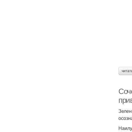
читат
Соче
при
Зелен
осозн
Наилу