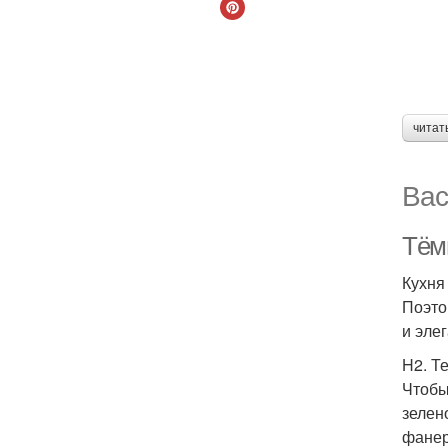
читат
Вас
Тём
Кухня
Поэто
и эле
H2. Т
Чтобы
зелен
фанер