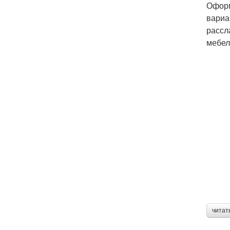
Оформ
вариа
рассл
мебел
читат