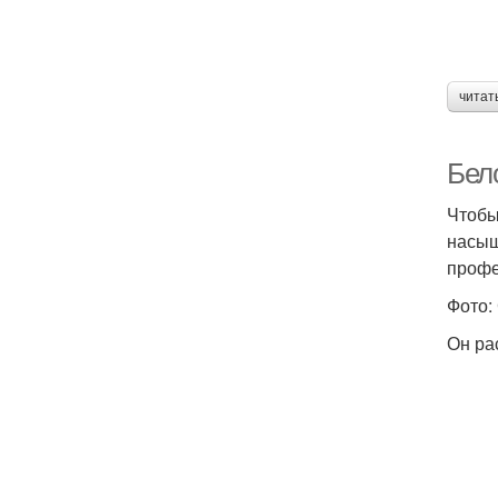
читат
Бел
Чтобы
насыщ
профе
Фото:
Он ра