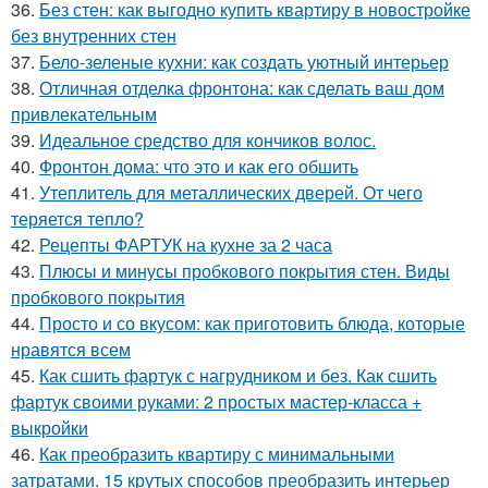
36.
Без стен: как выгодно купить квартиру в новостройке
без внутренних стен
37.
Бело-зеленые кухни: как создать уютный интерьер
38.
Отличная отделка фронтона: как сделать ваш дом
привлекательным
39.
Идеальное средство для кончиков волос.
40.
Фронтон дома: что это и как его обшить
41.
Утеплитель для металлических дверей. От чего
теряется тепло?
42.
Рецепты ФАРТУК на кухне за 2 часа
43.
Плюсы и минусы пробкового покрытия стен. Виды
пробкового покрытия
44.
Просто и со вкусом: как приготовить блюда, которые
нравятся всем
45.
Как сшить фартук с нагрудником и без. Как сшить
фартук своими руками: 2 простых мастер-класса +
выкройки
46.
Как преобразить квартиру с минимальными
затратами. 15 крутых способов преобразить интерьер