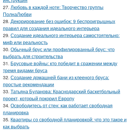
инструкция
27.
Любовь в каждой ноте: Творчество группы
ПолнаЛюбви
28.
Декорирование без ошибок: 9 беспроигрышных
правил для создания идеального интерьера
29.
Создание идеального интерьера самостоятельно:
миф или реальность
30.
Обычный брус или профилированный брус: что
выбрать для строительства
31.
Брусовые войны: кто победит в сражении между
тремя видами бруса
32.
Создание домашней бани из клееного бруса:
простые рекомендации
33.
Татьяна Буланова: Краснодарский баскетбольный
проект, который покорил Европу
34.
Освободитесь от стен: как работает свободная
планировка
35.
Квартиры со свободной планировкой: что это такое и
как выбрать