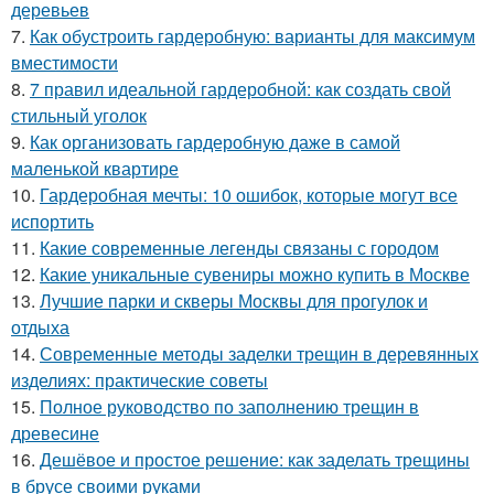
деревьев
7.
Как обустроить гардеробную: варианты для максимум
вместимости
8.
7 правил идеальной гардеробной: как создать свой
стильный уголок
9.
Как организовать гардеробную даже в самой
маленькой квартире
10.
Гардеробная мечты: 10 ошибок, которые могут все
испортить
11.
Какие современные легенды связаны с городом
12.
Какие уникальные сувениры можно купить в Москве
13.
Лучшие парки и скверы Москвы для прогулок и
отдыха
14.
Современные методы заделки трещин в деревянных
изделиях: практические советы
15.
Полное руководство по заполнению трещин в
древесине
16.
Дешёвое и простое решение: как заделать трещины
в брусе своими руками