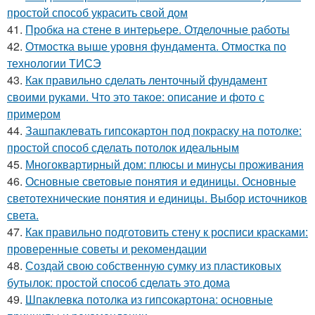
простой способ украсить свой дом
41.
Пробка на стене в интерьере. Отделочные работы
42.
Отмостка выше уровня фундамента. Отмостка по
технологии ТИСЭ
43.
Как правильно сделать ленточный фундамент
своими руками. Что это такое: описание и фото с
примером
44.
Зашпаклевать гипсокартон под покраску на потолке:
простой способ сделать потолок идеальным
45.
Многоквартирный дом: плюсы и минусы проживания
46.
Основные световые понятия и единицы. Основные
светотехнические понятия и единицы. Выбор источников
света.
47.
Как правильно подготовить стену к росписи красками:
проверенные советы и рекомендации
48.
Создай свою собственную сумку из пластиковых
бутылок: простой способ сделать это дома
49.
Шпаклевка потолка из гипсокартона: основные