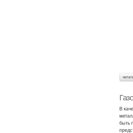
читат
Газ
В кач
метал
быть 
предс