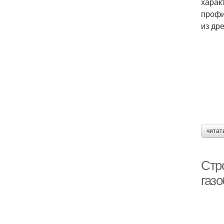
харак
профи
из др
читат
Стр
газ