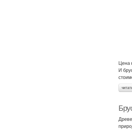
Цена 
И бру
стоим
читат
Брус
Древе
приро