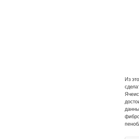
Из эт
сдела
Ячеис
досто
данны
фибро
пеноб