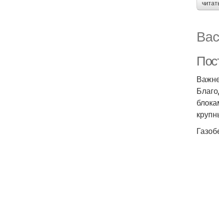
читат
Вас
Пост
Важне
Благо
блока
крупн
Газоб