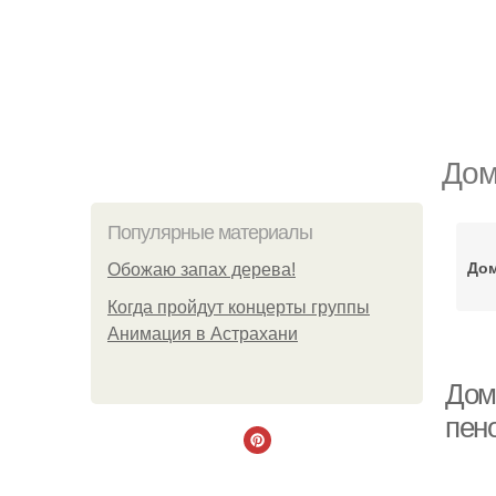
Дом
Популярные материалы
Дом
Обожaю зaпах деpева!
Когда пройдут концерты группы
Анимация в Астрахани
Дом
пен