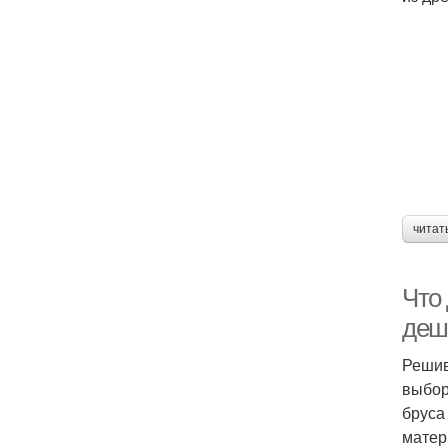
читат
Что 
деш
Решив
выбор
бруса
матер