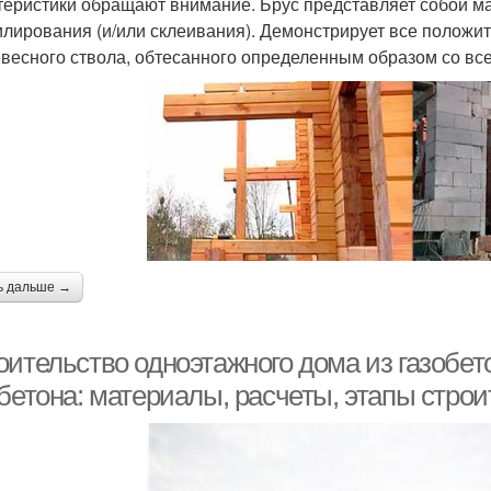
теристики обращают внимание. Брус представляет собой м
лирования (и/или склеивания). Демонстрирует все положит
евесного ствола, обтесанного определенным образом со все
ь дальше →
оительство одноэтажного дома из газобет
обетона: материалы, расчеты, этапы стро