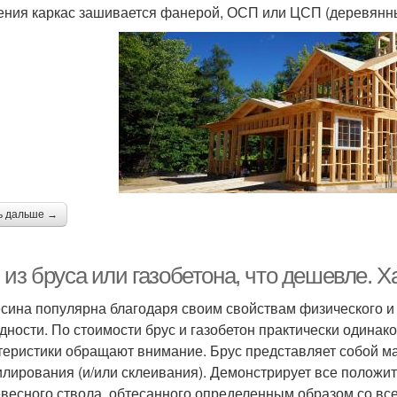
ения каркас зашивается фанерой, ОСП или ЦСП (деревянн
ь дальше →
из бруса или газобетона, что дешевле. Х
сина популярна благодаря своим свойствам физического и 
дности. По стоимости брус и газобетон практически одинак
теристики обращают внимание. Брус представляет собой м
лирования (и/или склеивания). Демонстрирует все положит
евесного ствола, обтесанного определенным образом со все