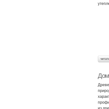
утепл
читат
Дом 
Древе
приро
харак
профи
из др