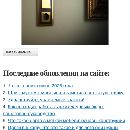
читать дальше →
Последние обновления на сайте:
1.
Трэш - паника июня 2026 года.
2.
Шли с мужем с магазина я заметила вот такую птичку.
3.
Здравствуйте, уважаемые знатоки!
4.
Как проходит работа с архитектурным бюро:
пошаговое руководство
5.
Что такое царга в мягкой мебели: основы конструкции
6.
Царги в шкафу: что это такое и для чего они нужны