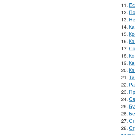
11.
Ес
12.
По
13.
Не
14.
Ка
15.
Кр
16.
Ка
17.
Со
18.
Ко
19.
Ка
20.
Ка
21.
Ти
22.
Ра
23.
Пр
24.
Св
25.
Бу
26.
Бе
27.
Ст
28.
Ст