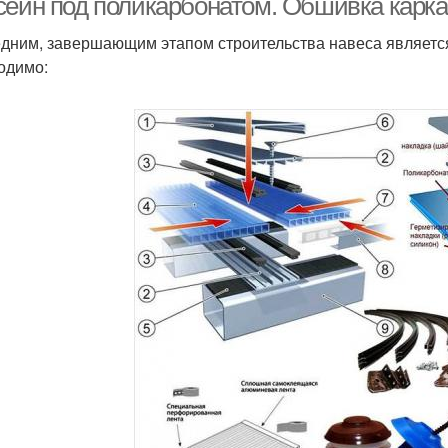
сейн под поликарбонатом. Обшивка карк
дним, завершающим этапом строительства навеса является
одимо: