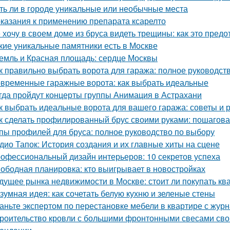
ть ли в городе уникальные или необычные места
казания к применению препарата ксарелто
 хочу в своем доме из бруса видеть трещины: как это предо
кие уникальные памятники есть в Москве
емль и Красная площадь: сердце Москвы
к правильно выбрать ворота для гаража: полное руководст
временные гаражные ворота: как выбрать идеальные
гда пройдут концерты группы Анимация в Астрахани
к выбрать идеальные ворота для вашего гаража: советы и
к сделать профилированный брус своими руками: пошагова
пы профилей для бруса: полное руководство по выбору
дио Тапок: История создания и их главные хиты на сцене
офессиональный дизайн интерьеров: 10 секретов успеха
ободная планировка: кто выигрывает в новостройках
дущее рынка недвижимости в Москве: стоит ли покупать ква
зумная идея: как сочетать белую кухню и зеленые стены
аньте экспертом по перестановке мебели в квартире с ж
роительство кровли с большими фронтонными свесами сво