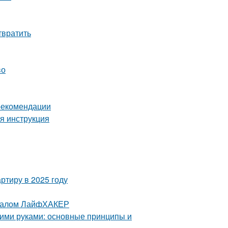
твратить
во
 рекомендации
я инструкция
ртиру в 2025 году
урналом ЛайфХАКЕР
ими руками: основные принципы и