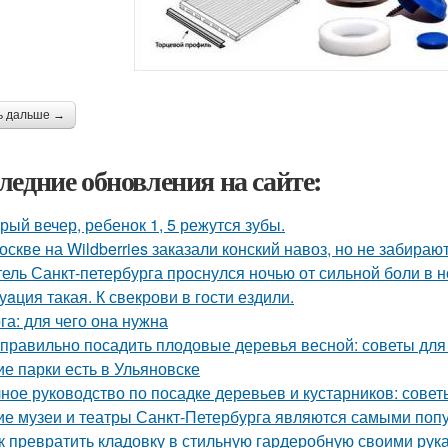
ь дальше →
ледние обновления на сайте:
рый вечер, ребенок 1, 5 режутся зубы.
оскве на Wildberries заказали конский навоз, но не забирают
ель Санкт-петербурга проснулся ночью от сильной боли в но
уaция такая. К свекрови в гости ездили.
га: для чего она нужна
 правильно посадить плодовые деревья весной: советы дл
ие парки есть в Ульяновске
ное руководство по посадке деревьев и кустарников: сове
ие музеи и театры Санкт-Петербурга являются самыми поп
к превратить кладовку в стильную гардеробную своими рук