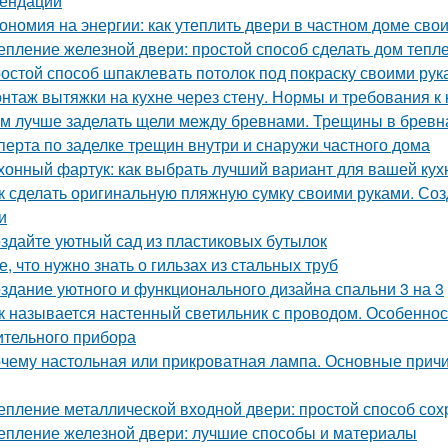
ендации
ономия на энергии: как утеплить двери в частном доме сво
епление железной двери: простой способ сделать дом тепл
остой способ шпаклевать потолок под покраску своими рук
нтаж вытяжки на кухне через стену. Нормы и требования 
м лучше заделать щели между бревнами. Трещины в бревн
сперта по заделке трещин внутри и снаружи частного дома
хонный фартук: как выбрать лучший вариант для вашей кух
к сделать оригинальную пляжную сумку своими руками. Со
и
здайте уютный сад из пластиковых бутылок
е, что нужно знать о гильзах из стальных труб
здание уютного и функционального дизайна спальни 3 на 3
к называется настенный светильник с проводом. Особенност
ительного прибора
чему настольная или прикроватная лампа. Основные причи
епление металлической входной двери: простой способ сох
епление железной двери: лучшие способы и материалы