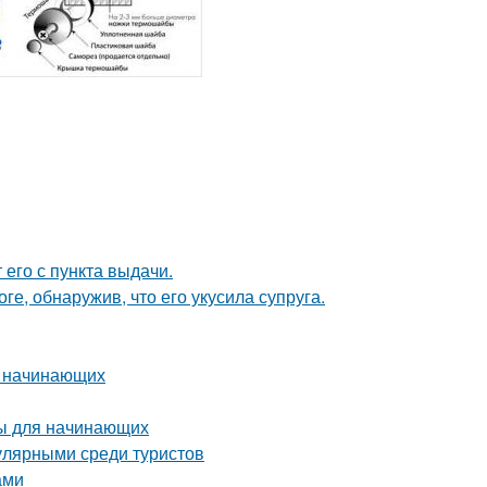
 его с пункта выдачи.
ге, обнаружив, что его укусила супруга.
я начинающих
ты для начинающих
улярными среди туристов
ами