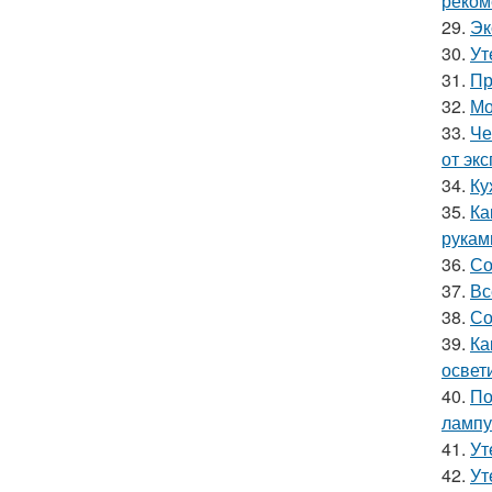
реком
29.
Эк
30.
Ут
31.
Пр
32.
Мо
33.
Че
от эк
34.
Ку
35.
Ка
рукам
36.
Со
37.
Вс
38.
Со
39.
Ка
освет
40.
По
лампу
41.
Ут
42.
Ут