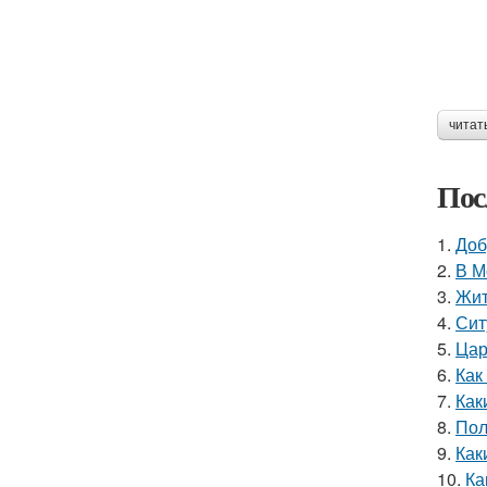
читат
Пос
1.
Доб
2.
В М
3.
Жит
4.
Сит
5.
Цар
6.
Как
7.
Как
8.
Пол
9.
Как
10.
Ка