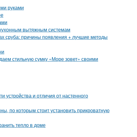
ими руками
ее
ами
к кухонным вытяжным системам
ах сруба: причины появления + лучшие методы
ни
здаем стильную сумку «Море зовет» своими
и устройства и отличия от настенного
ны, по которым стоит установить прикроватную
ранить тепло в доме