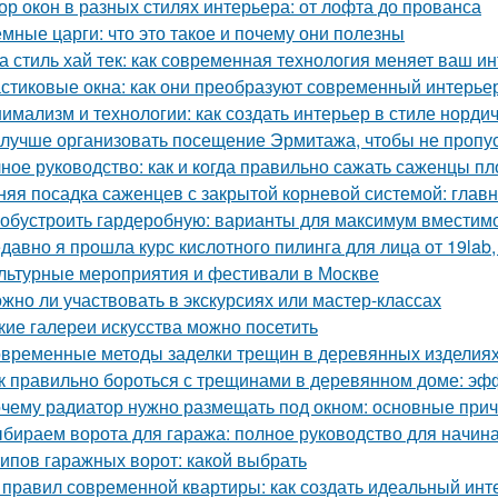
ор окон в разных стилях интерьера: от лофта до прованса
мные царги: что это такое и почему они полезны
а стиль хай тек: как современная технология меняет ваш и
стиковые окна: как они преобразуют современный интерье
имализм и технологии: как создать интерьер в стиле нордич
 лучше организовать посещение Эрмитажа, чтобы не пропус
ное руководство: как и когда правильно сажать саженцы п
няя посадка саженцев с закрытой корневой системой: глав
 обустроить гардеробную: варианты для максимум вместим
давно я прошла курс кислотного пилинга для лица от 19lab,
льтурные мероприятия и фестивали в Москве
жно ли участвовать в экскурсиях или мастер-классах
кие галереи искусства можно посетить
временные методы заделки трещин в деревянных изделиях:
к правильно бороться с трещинами в деревянном доме: э
чему радиатор нужно размещать под окном: основные при
бираем ворота для гаража: полное руководство для начи
типов гаражных ворот: какой выбрать
 правил современной квартиры: как создать идеальный инт