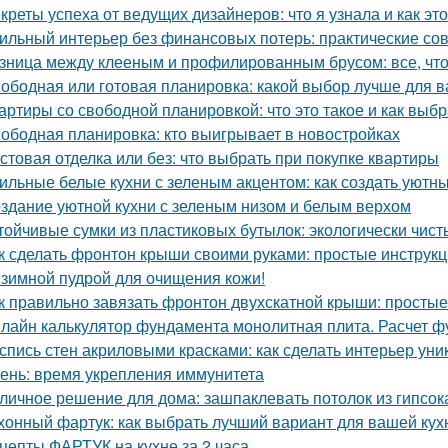
креты успеха от ведущих дизайнеров: что я узнала и как эт
ильный интерьер без финансовых потерь: практические со
зница между клееным и профилированным брусом: все, что
ободная или готовая планировка: какой выбор лучше для 
артиры со свободной планировкой: что это такое и как выбр
ободная планировка: кто выигрывает в новостройках
стовая отделка или без: что выбрать при покупке квартиры
ильные белые кухни с зеленым акцентом: как создать уютн
здание уютной кухни с зеленым низом и белым верхом
тойчивые сумки из пластиковых бутылок: экологически чис
к сделать фронтон крыши своими руками: простые инструк
зимной пудрой для очищения кожи!
к правильно завязать фронтон двухскатной крыши: просты
лайн калькулятор фундамента монолитная плита. Расчет 
спись стен акриловыми красками: как сделать интерьер ун
ень: время укрепления иммунитета
личное решение для дома: зашпаклевать потолок из гипсок
хонный фартук: как выбрать лучший вариант для вашей кух
цепты ФАРТУК на кухне за 2 часа