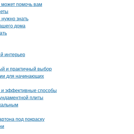
о может помочь вам
веты
 нужно знать
вашего дома
ать
ый интерьер
тый и практичный выбор
ции для начинающих
е и эффективные способы
фундаментной плиты
икальным
артона под покраску
ни