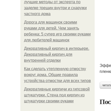
лучшие методы от эксперта по
заделке трещин внутри и снаружи
частного дома
Дорога для машинок своими
руками для детей. Чем занять
ребенка: 5 супер игр своими руками
для любителей машинок
Декоративный кирпич в интерьере.
Декоративный кирпич для
внутренней отделки
Эффек
Как сделать утепленную отмостку
пленк
вокруг дома. Общие правила
устройства отмостки для всех типов
читат
Декоративные кирпичи из гипсовой
штукатурки. Стена под кирпич из
Пос
штукатурки своими руками