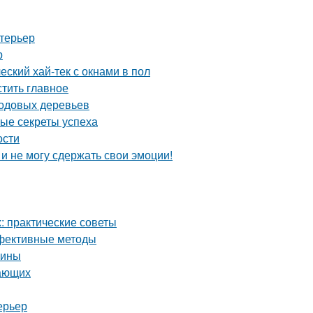
нтерьер
р
еский хай-тек с окнами в пол
тить главное
лодовых деревьев
ные секреты успеха
ости
 и не могу сдержать свои эмоции!
 практические советы
ффективные методы
чины
нающих
ерьер