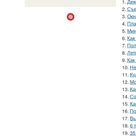
1.
Дек
2.
Съе
3.
Окн
4.
Пла
5.
Мин
6.
Как
7.
Пол
8.
Лет
9.
Как
10.
Не
11.
Ку
12.
Мо
13.
Ка
14.
Со
15.
Ка
16.
По
17.
Вы
18.
6 
19.
35