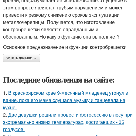
кровли, подразумевает ее использование. Упущение в
этом вопросе является грубым нарушением и может
привести к резкому снижению сроков эксплуатации
металлочерепицы. Получается, что изготовление
контробрешетки является оправданным и
обоснованным. Но какую функцию она выполняет?
Основное предназначение и функции контробрешетки
читать дальше →
Последние обновления на сайте:
1.
В красноярском крае 9-месячный младенец утонул в
ванне, пока его мама слушала музыку и танцевала на
кухне.
2.
Две девушки решили провести фотосессию в лесу при
экстремально низких температурах, достигавших - 35
градусов.