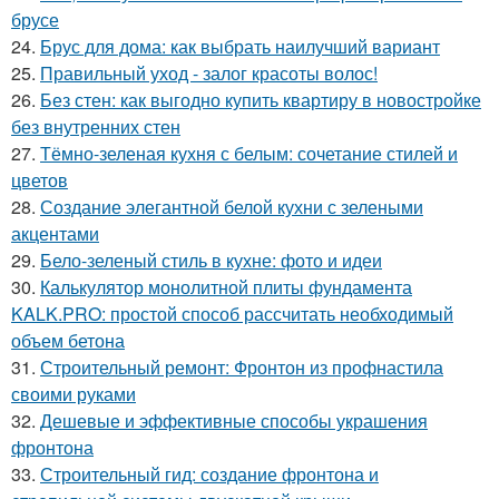
брусе
24.
Брус для дома: как выбрать наилучший вариант
25.
Правильный уход - залог красоты волос!
26.
Без стен: как выгодно купить квартиру в новостройке
без внутренних стен
27.
Тёмно-зеленая кухня с белым: сочетание стилей и
цветов
28.
Создание элегантной белой кухни с зелеными
акцентами
29.
Бело-зеленый стиль в кухне: фото и идеи
30.
Калькулятор монолитной плиты фундамента
KALK.PRO: простой способ рассчитать необходимый
объем бетона
31.
Строительный ремонт: Фронтон из профнастила
своими руками
32.
Дешевые и эффективные способы украшения
фронтона
33.
Строительный гид: создание фронтона и