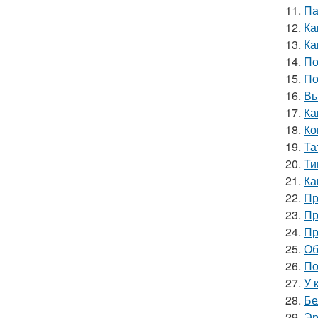
11.
Па
12.
Ка
13.
Ка
14.
По
15.
По
16.
Вы
17.
Ка
18.
Ко
19.
Та
20.
Ти
21.
Ка
22.
Пр
23.
Пр
24.
Пр
25.
Об
26.
По
27.
У 
28.
Бе
29.
Эр