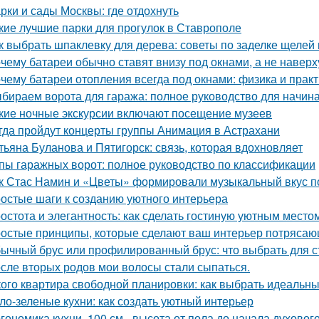
рки и сады Москвы: где отдохнуть
кие лучшие парки для прогулок в Ставрополе
к выбрать шпаклевку для дерева: советы по заделке щелей 
чему батареи обычно ставят внизу под окнами, а не наверх
чему батареи отопления всегда под окнами: физика и практ
бираем ворота для гаража: полное руководство для начи
кие ночные экскурсии включают посещение музеев
гда пройдут концерты группы Анимация в Астрахани
тьяна Буланова и Пятигорск: связь, которая вдохновляет
пы гаражных ворот: полное руководство по классификации
к Стас Намин и «Цветы» формировали музыкальный вкус п
остые шаги к созданию уютного интерьера
остота и элегантность: как сделать гостиную уютным место
остые принципы, которые сделают ваш интерьер потрясающ
ычный брус или профилированный брус: что выбрать для с
сле вторых родов мои волосы стали сыпаться.
кого квартира свободной планировки: как выбрать идеальн
ло-зеленые кухни: как создать уютный интерьер
гономика кухни. 100 см - высота от пола до начала духовог