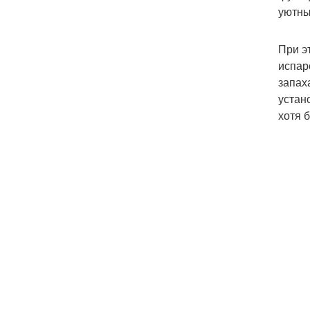
уютны
При э
испар
запах
устан
хотя 