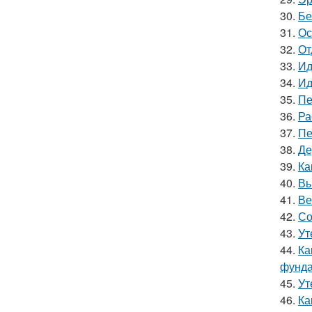
30.
Бе
31.
Ос
32.
От
33.
Ид
34.
Ид
35.
Пе
36.
Ра
37.
Пе
38.
Де
39.
Ка
40.
Вы
41.
Ве
42.
Со
43.
Ут
44.
Ка
фунд
45.
Ут
46.
Ка