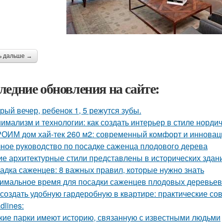
ь дальше →
ледние обновления на сайте:
рый вечер, ребенок 1, 5 режутся зубы.
имализм и технологии: как создать интерьер в стиле нордич
ОИМ дом хай-тек 260 м2: современный комфорт и инновац
ное руководство по посадке саженца плодового дерева
ие архитектурные стили представлены в исторических здан
адка саженцев: 8 важных правил, которые нужно знать
имальное время для посадки саженцев плодовых деревьев
 создать удобную гардеробную в квартире: практические со
dlines:
кие парки имеют историю, связанную с известными людьми