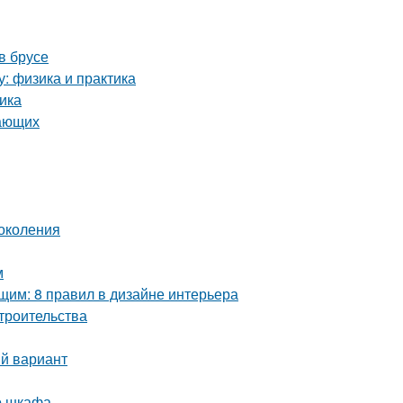
в брусе
у: физика и практика
ика
нающих
околения
м
им: 8 правил в дизайне интерьера
троительства
ый вариант
о шкафа.