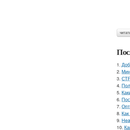
читат
Пос
1.
Доб
2.
Мин
3.
СТР
4.
Пол
5.
Как
6.
Пос
7.
Опт
8.
Как
9.
Hea
10.
Ка