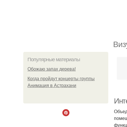
Виз
Популярные материалы
Обожaю зaпах деpева!
Когда пройдут концерты группы
Анимация в Астрахани
Инт
Объед
помещ
функц