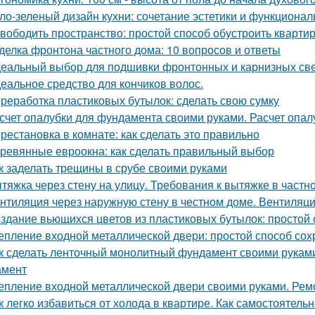
ло-зеленый дизайн кухни: сочетание эстетики и функционал
вободить пространство: простой способ обустроить кварти
делка фронтона частного дома: 10 вопросов и ответы
еальный выбор для подшивки фронтонных и карнизных све
еальное средство для кончиков волос.
реработка пластиковых бутылок: сделать свою сумку
счет опалубки для фундамента своими руками. Расчет опа
рестановка в комнате: как сделать это правильно
ревянные евроокна: как сделать правильный выбор
к заделать трещины в срубе своими руками
тяжка через стену на улицу. Требования к вытяжке в частн
нтиляция через наружную стену в честном доме. Вентиляци
здание вьющихся цветов из пластиковых бутылок: простой 
епление входной металлической двери: простой способ сох
к сделать ленточный монолитный фундамент своими руками
амент
епление входной металлической двери своими руками. Ре
к легко избавиться от холода в квартире. Как самостоятель