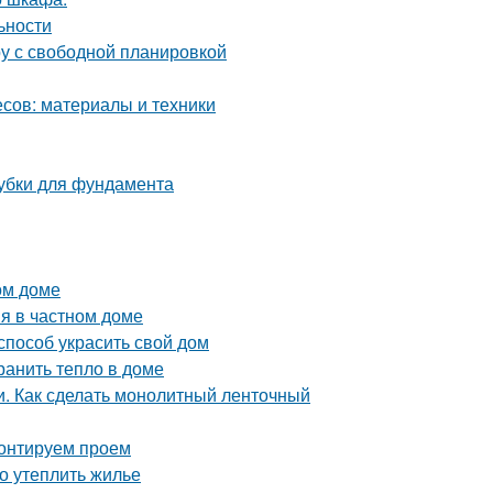
ьности
ру с свободной планировкой
сов: материалы и техники
лубки для фундамента
ом доме
я в частном доме
способ украсить свой дом
ранить тепло в доме
. Как сделать монолитный ленточный
монтируем проем
но утеплить жилье