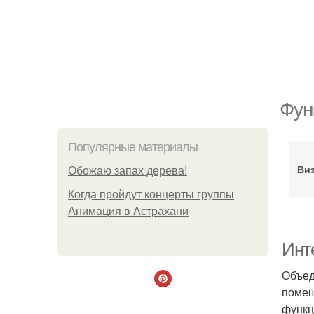
Фун
Популярные материалы
Ви
Обожaю зaпах деpева!
Когда пройдут концерты группы
Анимация в Астрахани
Инт
Объед
помещ
функц