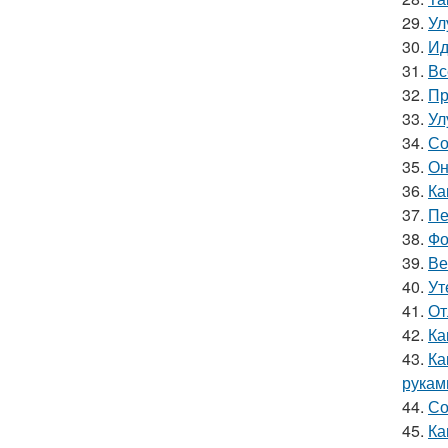
29.
Ул
30.
Ид
31.
Вс
32.
Пр
33.
Ул
34.
Со
35.
Он
36.
Ка
37.
Пе
38.
Фо
39.
Ве
40.
Ут
41.
От
42.
Ка
43.
Ка
рукам
44.
Со
45.
Ка