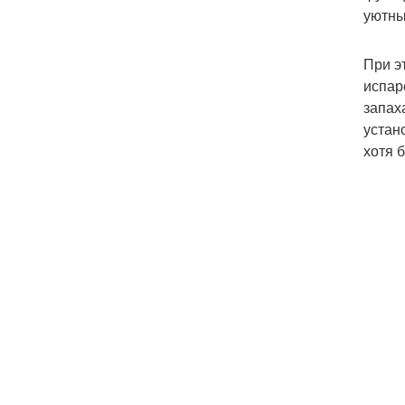
уютны
При э
испар
запах
устан
хотя 