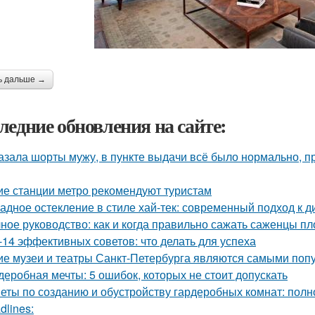
ь дальше →
ледние обновления на сайте:
азала шорты мужу, в пункте выдачи всё было нормально, п
ие станции метро рекомендуют туристам
адное остекление в стиле хай-тек: современный подход к д
ное руководство: как и когда правильно сажать саженцы п
-14 эффективных советов: что делать для успеха
ие музеи и театры Санкт-Петербурга являются самыми поп
деробная мечты: 5 ошибок, которых не стоит допускать
еты по созданию и обустройству гардеробных комнат: полн
dlines: