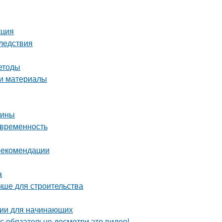
кция
ледствия
етоды
 и материалы
чины
овременность
 рекомендации
а
чше для строительства
ции для начинающих
с обязательно досмотри это видео!