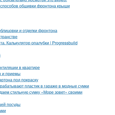
 способов обшивки фронтона крыши
блицовки и отделки фронтона
странстве
. Калькулятор опалубки | Progressbuild
й
ентиляции в квартире
ы и приемы
артона под покраску
рерабатывают пластик в гараже в модные сумки
здаем стильную сумку «Море зовет» своими
шей посуды
ами