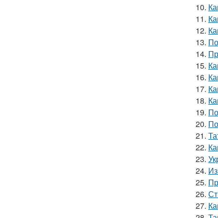
10.
Ка
11.
Ка
12.
Ка
13.
По
14.
Пр
15.
Ка
16.
Ка
17.
Ка
18.
Ка
19.
По
20.
По
21.
Та
22.
Ка
23.
Ук
24.
Из
25.
Пр
26.
Ст
27.
Ка
28.
Та