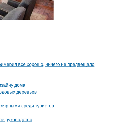
римерил все хорошо, ничего не предвещало
изайну дома
лодовых деревьев
улярными среди туристов
ое руководство