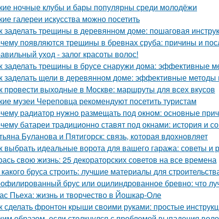
кие ночные клубы и бары популярны среди молодёжи
кие галереи искусства можно посетить
к заделать трещины в деревянном доме: пошаговая инстру
чему появляются трещины в бревнах сруба: причины и пос
авильный уход - залог красоты волос!
к заделать трещины в брусе снаружи дома: эффективные м
к заделать щели в деревянном доме: эффективные методы
к провести выходные в Москве: маршруты для всех вкусов
кие музеи Череповца рекомендуют посетить туристам
чему радиатор нужно размещать под окном: основные при
чему батареи традиционно ставят под окнами: история и с
тьяна Буланова и Пятигорск: связь, которая вдохновляет
к выбрать идеальные ворота для вашего гаража: советы и
рась свою жизнь: 25 декораторских советов на все времена
 какого бруса строить: лучшие материалы для строительств
офилированный брус или оцилиндрованное бревно: что лу
ас Пьеха: жизнь и творчество в Йошкар-Оле
к сделать фронтон крыши своими руками: простые инструк
ким образом, если столкнулся с проблемой выпадения воло