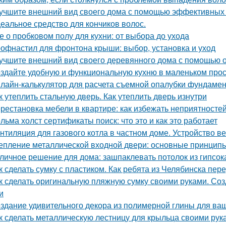
учшите внешний вид своего дома с помощью эффективных
еальное средство для кончиков волос.
е о пробковом полу для кухни: от выбора до ухода
офнастил для фронтона крыши: выбор, установка и уход
учшите внешний вид своего деревянного дома с помощью о
здайте удобную и функциональную кухню в маленьком про
лайн-калькулятор для расчета съемной опалубки фундамента
к утеплить стальную дверь. Как утеплить дверь изнутри
рестановка мебели в квартире: как избежать неприятносте
льма холст сертификаты поиск: что это и как это работает
нтиляция для газового котла в частном доме. Устройство в
епление металлической входной двери: основные принцип
личное решение для дома: зашпаклевать потолок из гипсок
к сделать сумку с пластиком. Как ребята из Челябинска пе
к сделать оригинальную пляжную сумку своими руками. Со
и
здание удивительного декора из полимерной глины для ва
к сделать металлическую лестницу для крыльца своими рук