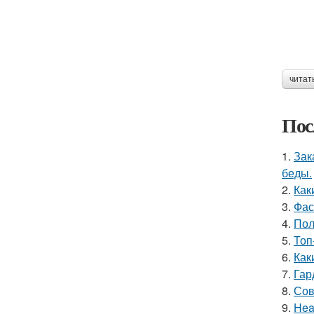
читат
Пос
1.
Зак
беды.
2.
Как
3.
Фас
4.
Пол
5.
Топ
6.
Как
7.
Гар
8.
Сов
9.
Hea