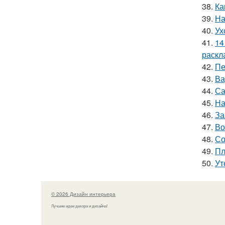
38.
Ка
39.
На
40.
Ух
41.
14
раскл
42.
Пе
43.
Ва
44.
Са
45.
На
46.
За
47.
Во
48.
Со
49.
Пл
50.
Ут
© 2026 Дизайн интерьера
Лучшие идеи декора и дизайна!