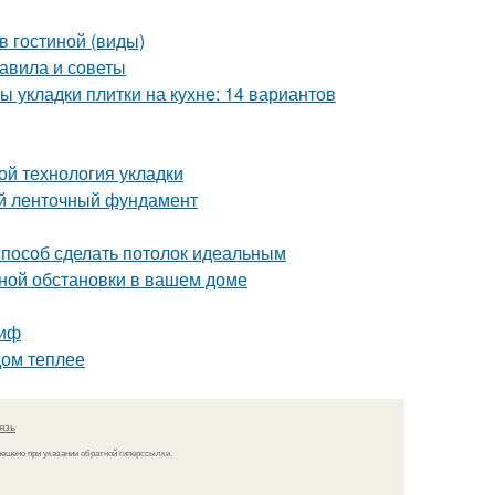
в гостиной (виды)
равила и советы
ы укладки плитки на кухне: 14 вариантов
ой технология укладки
й ленточный фундамент
 способ сделать потолок идеальным
ной обстановки в вашем доме
миф
дом теплее
язь
решено при указании обратной гиперссылки.