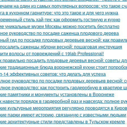
ечаем на один из самых популярных вопросов: что такое сч
га в кухонном гарнитуре: что это такое и для чего нужна
ременный стиль хай-тек: как оформить гостиную и кухню
ие уникальные музеи Москвы можно посетить бесплатно
ное руководство по посадке саженца плодового дерева
ный гид по посадке плодовых деревьев весной: как прави
 посадить саженцы яблони весной: пошаговая инструкция
ити волосы от повреждений с 19lab Professional!
к правильно посадить плодовые деревья весной: советы д
кие традиционные блюда воронежской кухни стоит попробо
п-14 эффективных советов: что делать для успеха
лное руководство по посадке плодовых деревьев весной: 
лное руководство: как построить гардеробную в квартире ш
кие памятники и монументы установлены в Воронеже
к навести порядок в гардеробной раз и навсегда: полное ру
кие культурные мероприятия регулярно проводятся в Киро
кие парки имеют историю, связанную с известными людьми
кие архитектурные стили представлены в Тульском кремле