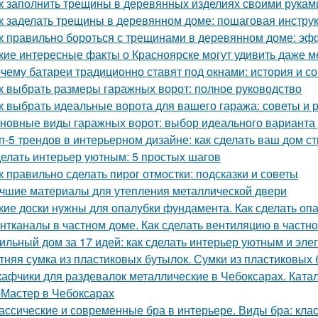
к заполнить трещины в деревянных изделиях своими рукам
к заделать трещины в деревянном доме: пошаговая инстру
к правильно бороться с трещинами в деревянном доме: э
кие интересные факты о Красноярске могут удивить даже 
чему батареи традиционно ставят под окнами: история и с
к выбрать размеры гаражных ворот: полное руководство
к выбрать идеальные ворота для вашего гаража: советы и
новные виды гаражных ворот: выбор идеального варианта
п-5 трендов в интерьерном дизайне: как сделать ваш дом 
елать интерьер уютным: 5 простых шагов
к правильно сделать пирог отмостки: подсказки и советы
чшие материалы для утепления металлической двери
кие доски нужны для опалубки фундамента. Как сделать опа
нтканалы в частном доме. Как сделать вентиляцию в частн
ильный дом за 17 идей: как сделать интерьер уютным и эл
тняя сумка из пластиковых бутылок. Сумки из пластиковых 
афчики для раздевалок металлические в Чебоксарах. Ката
Мастер в Чебоксарах
ассические и современные бра в интерьере. Виды бра: кл