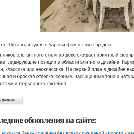
то: Шикарная кухня с барельефом в стиле ар-деко
нников элегантного стиля ар-деко ожидает приятный сюрпри
ает лидирующие позиции в области элитного дизайна. Гарм
н, классика или неоклассика. На первый план в дизайне вы
чная и броская отделка, сочные, насыщенные тона и нат
нтами интерьерного коктейля.
ь дальше →
ледние обновления на сайте:
 вскрыла банку сгущёнки без всяких ожиданий - просто к ча