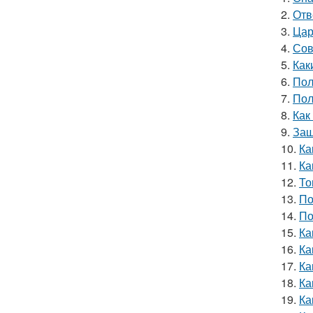
2.
Отв
3.
Цар
4.
Сов
5.
Как
6.
Пол
7.
Пол
8.
Как
9.
Защ
10.
Ка
11.
Ка
12.
То
13.
По
14.
По
15.
Ка
16.
Ка
17.
Ка
18.
Ка
19.
Ка