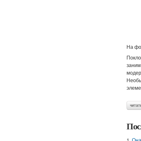
На фо
Покло
заним
модер
Необы
элеме
читат
Пос
1.
Она