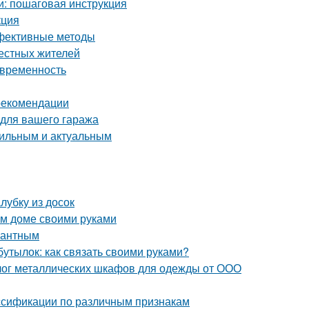
и: пошаговая инструкция
кция
ффективные методы
местных жителей
овременность
 рекомендации
 для вашего гаража
стильным и актуальным
лубку из досок
ом доме своими руками
егантным
бутылок: как связать своими руками?
лог металлических шкафов для одежды от ООО
ассификации по различным признакам