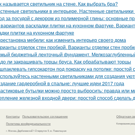
к называется светильник на стене. Как выбрать бра?
стенные светильники в интерьере. Настенные светильники 
од за посудой с декором из полимерной глины: основные п
 вариантов раскладки плитки на кухонном фартуке. Вариант
адки плитки на кухонном фартуке
рестановка мебели: как изменить интерьер своего дома
рианты отделок стен пробкой. Варианты отделки стен пробк
мый бюджетный ленточный фундамент. Мелкозаглубленны
до ли закрашивать торцы бруса. Как обрабатывают торцы
шпаклевать гипсокартон под покраску на потолке: простой
спользуйтесь настенными светильниками для создания уют
здание гардеробной в спальне: лучшие идеи 2017 года
астиковые бутылки можно просто выбросить: правда или 
епление железной входной двери: простой способ сделать 
Контакты
Пользовательское соглашение
Обратная св
Политика конфидециальности
Копирование раз
г. Москва, Дербеневский 1-й переулок 5, м. Павелецкая