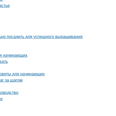
астье
льно посадить для успешного выращивания
ля начинающих
вать
советы для начинающих
аг за шагом
ководство
ве