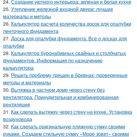
24.
Создание уютного интерьера: зеленая и белая кухня
25.
Утепление железной входной двери: лучшие
материалы и методы
26.
Калькулятор расчета количества досок для опалубки
ленточного фундамента
27.
Доска для опалубки фундамента. Все о досках для
опалубки
28.
Калькулятор буронабивных свайных и столбчатых
фундаментов. Информация по назначению
калькулятора
29.
Решить проблему трещин в бревнах: проверенные
методы и материалы
30.
Вытяжка в частном доме через стену без
вентилятора. Принудительная и комбинированная
вентиляция
31.
Как сделать вытяжку через стену на кухне. Установка
воздуховода
32.
Как сделать оригинальную пляжную сумку своими
руками. Создаем стильную сумку «Море зовет» своими