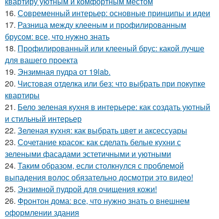
квартиру уютным и комфортным местом
16.
Современный интерьер: основные принципы и идеи
17.
Разница между клееным и профилированным
брусом: все, что нужно знать
18.
Профилированный или клееный брус: какой лучше
для вашего проекта
19.
Энзимная пудра от 19lab.
20.
Чистовая отделка или без: что выбрать при покупке
квартиры
21.
Бело зеленая кухня в интерьере: как создать уютный
и стильный интерьер
22.
Зеленая кухня: как выбрать цвет и аксессуары
23.
Сочетание красок: как сделать белые кухни с
зелеными фасадами эстетичными и уютными
24.
Таким образом, если столкнулся с проблемой
выпадения волос обязательно досмотри это видео!
25.
Энзимной пудрой для очищения кожи!
26.
Фронтон дома: все, что нужно знать о внешнем
оформлении здания