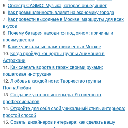
5.
Оркестр CAGMO: Музыка, которая объединяет
6.
Как промышленность влияет на экономику города
7.
Как провести выходные в Москве: маршруты для всех
вкусов
8.
Почему батарея находится под окном: причины и
преимущества
9.
Какие уникальные памятники есть в Москве
10.
Когда пройдут концерты группы Анимация в
Астрахани
11.
Как сделать ворота в гараж своими руками:
пошаговая инструкция
12.
Любовь в каждой ноте: Творчество группы
ПолнаЛюбви
13.
Создание уютного интерьера: 9 советов от
профессионалов
14.
Откройте для себя свой уникальный стиль интерьера:
простой способ
15.
Советы дизайнеров интерьера: как сделать вашу