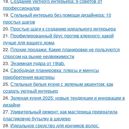
18.
Создание уютного интерьера: 9 советов от
профессионалов
19.
Стильный интерьер без помощи дизайнера: 10
простых шагов
20.
Простые шаги к созданию идеального интерьера
21.
Профилированный брус против клееного: какой
лучше для вашего дома
22.
Плохие продажи: Какие планировки не пользуются
спросом на рынке недвижимости
23.
Энзимная пудра от 19lab.
24.
Свободная планировка: плюсы и минусы
приобретения квартиры
25.
Стильные белые кухни с зеленым акцентом: как
создать уютный интерьер
26.
Зеленая кухня 2025: новые тенденции и инновации в
дизайне
27.
Удивительный ремонт: как мастерица превратила
пластиковую бутылку в шедевр
28.
Идеальное средство для кончиков волос.