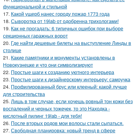
функциональной и стильной
17.
Какой ущерб нанес городу пожар 1773 года
18.
Сыворотка от 19lab от одобренна трихологами!
19.
Как не прогадать: 6 типичных ошибок при выборе
секционных гаражных ворот
20.
Где найти дешевые билеты на выступление Линды в
столице
21.
Какие памятники и монументы установлены в
Новокузнецке и что они символизируют
22.
Простые шаги к созданию уютного интерьера
23.
Простые шаги к дизайнерскому интерьеру: самоучка
24.
Профилированный брус или клееный: какой лучше
для строительства
25.
Лишь в том случае, если хочешь ровный тон кожи без
воспалений и черных тожечек, то это Находка -
кислотный пилинг 19lab - для тебя!
26.
После вторых родов мои волосы стали сыпаться.
27.
Свободная планировка: новый тренд в сфере