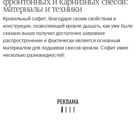
фронтонных и карнизных свесов:
материалы и техники
Кровельный софит, благодаря своим свойствам и
конструкции, позволяющей кровле дышать, как уже было
Стеновые свесы
Фронтонные свесы
сказано выше получил достаточно шировкое
распростронение и фактически является основным
материалом для подшивки свесов кровли. Софит имее
несколько разновидностей:
Свесы на закрытых
Ткани для подшивки
окнах
Свесы на открытых
окнах