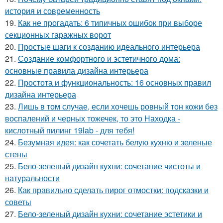
история и современность
19.
Как не прогадать: 6 типичных ошибок при выборе
секционных гаражных ворот
20.
Простые шаги к созданию идеального интерьера
21.
Создание комфортного и эстетичного дома:
основные правила дизайна интерьера
22.
Простота и функциональность: 16 основных правил
дизайна интерьера
23.
Лишь в том случае, если хочешь ровный тон кожи без
воспалений и черных тожечек, то это Находка -
кислотный пилинг 19lab - для тебя!
24.
Безумная идея: как сочетать белую кухню и зеленые
стены
25.
Бело-зеленый дизайн кухни: сочетание чистоты и
натуральности
26.
Как правильно сделать пирог отмостки: подсказки и
советы
27.
Бело-зеленый дизайн кухни: сочетание эстетики и