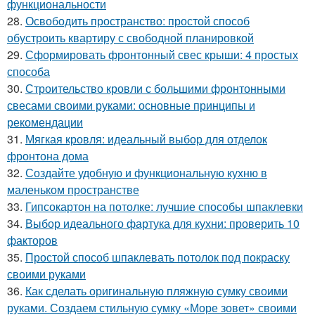
функциональности
28.
Освободить пространство: простой способ
обустроить квартиру с свободной планировкой
29.
Сформировать фронтонный свес крыши: 4 простых
способа
30.
Строительство кровли с большими фронтонными
свесами своими руками: основные принципы и
рекомендации
31.
Мягкая кровля: идеальный выбор для отделок
фронтона дома
32.
Создайте удобную и функциональную кухню в
маленьком пространстве
33.
Гипсокартон на потолке: лучшие способы шпаклевки
34.
Выбор идеального фартука для кухни: проверить 10
факторов
35.
Простой способ шпаклевать потолок под покраску
своими руками
36.
Как сделать оригинальную пляжную сумку своими
руками. Создаем стильную сумку «Море зовет» своими