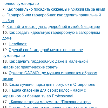
полное руководство
7.
Как правильно посадить саженцы и ухаживать за ними
8.
Гардероб или гардеробная: как сделать правильный
выбор
9.
Как найти место для гардеробной в любой квартире
10.
Как создать идеальную гардеробную в загородном
доме
11.
Headlines:
12.
Сделай свой гардероб мечты: пошаговое
руководство
13.
Как сделать гардеробную даже в маленькой
квартире: практические советы
14.
Оркестр CAGMO: где музыка становится образом
жизни
15.
Какие лучшие парки для прогулок в Ставрополе
16.
Нашла спасение для своих волос - маску с
кератином от бренда 19lab Professional.
17.
- Какова история монумента "Поклонная гора
18.
Почему батареи традиционно ставят под окнами: