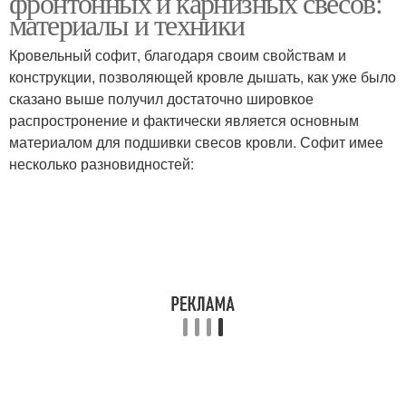
фронтонных и карнизных свесов:
материалы и техники
Кровельный софит, благодаря своим свойствам и
Свесы на закрытых
Свесы на открытых
конструкции, позволяющей кровле дышать, как уже было
окнах
окнах
сказано выше получил достаточно шировкое
распростронение и фактически является основным
материалом для подшивки свесов кровли. Софит имее
несколько разновидностей: