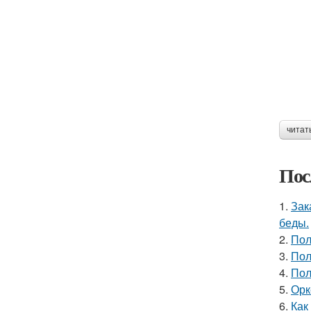
читат
Пос
1.
Зак
беды.
2.
Пол
3.
Пол
4.
Пол
5.
Орк
6.
Как