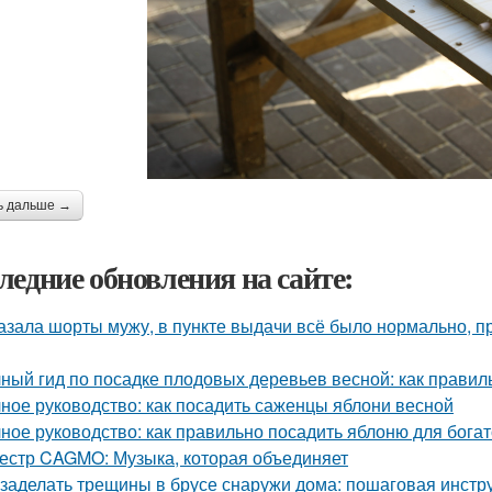
ь дальше →
ледние обновления на сайте:
азала шорты мужу, в пункте выдачи всё было нормально, п
ный гид по посадке плодовых деревьев весной: как прави
ное руководство: как посадить саженцы яблони весной
ное руководство: как правильно посадить яблоню для бога
естр CAGMO: Музыка, которая объединяет
 заделать трещины в брусе снаружи дома: пошаговая инстр