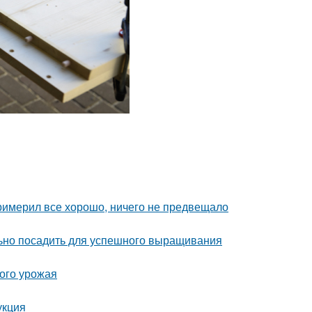
римерил все хорошо, ничего не предвещало
льно посадить для успешного выращивания
того урожая
укция