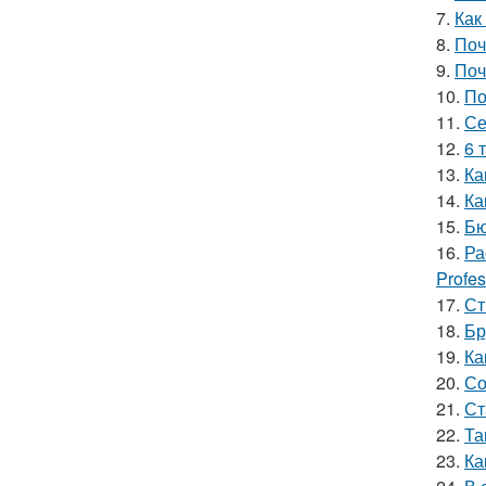
7.
Как
8.
Поч
9.
Поч
10.
По
11.
Се
12.
6 
13.
Ка
14.
Ка
15.
Бю
16.
Ра
Profes
17.
Ст
18.
Бр
19.
Ка
20.
Со
21.
Ст
22.
Та
23.
Ка