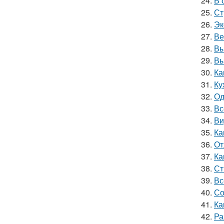
24.
В 
25.
Ст
26.
Эк
27.
Ве
28.
Вы
29.
Вы
30.
Ка
31.
Ку
32.
Од
33.
Вс
34.
Ви
35.
Ка
36.
От
37.
Ка
38.
Ст
39.
Вс
40.
Со
41.
Ка
42.
Ра