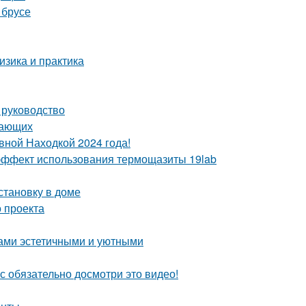
 брусе
зика и практика
 руководство
нающих
вной Находкой 2024 года!
ё эффект использования термощазиты 19lab
становку в доме
 проекта
дами эстетичными и уютными
с обязательно досмотри это видео!