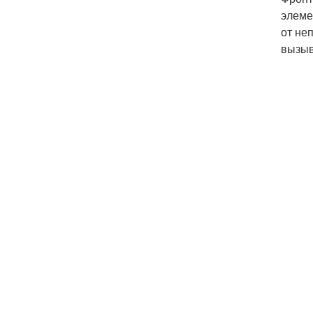
элеме
от не
вызыв