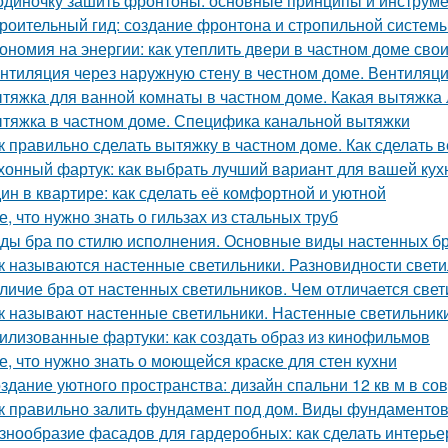
одиночку зашить фронтоны: основные принципы и инструм
роительный гид: создание фронтона и стропильной систем
ономия на энергии: как утеплить двери в частном доме сво
нтиляция через наружную стену в честном доме. Вентиляци
тяжка для ванной комнаты в частном доме. Какая вытяжка 
тяжка в частном доме. Специфика канальной вытяжки
к правильно сделать вытяжку в частном доме. Как сделать 
хонный фартук: как выбрать лучший вариант для вашей кух
ин в квартире: как сделать её комфортной и уютной
е, что нужно знать о гильзах из стальных труб
ды бра по стилю исполнения. Основные виды настенных б
к называются настенные светильники. Разновидности свети
личие бра от настенных светильников. Чем отличается свет
к называют настенные светильники. Настенные светильники
илизованные фартуки: как создать образ из кинофильмов
е, что нужно знать о моющейся краске для стен кухни
здание уютного пространства: дизайн спальни 12 кв м в с
к правильно залить фундамент под дом. Виды фундаменто
знообразие фасадов для гардеробных: как сделать интерь