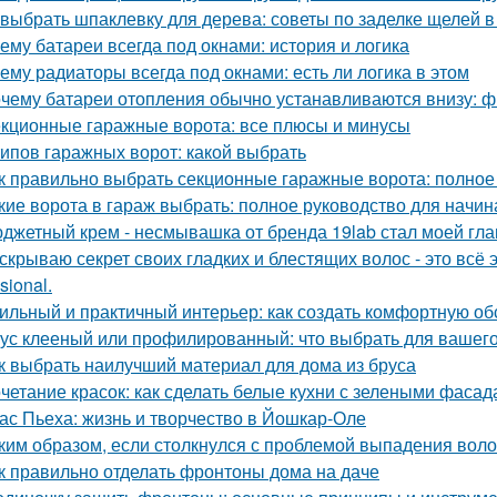
 выбрать шпаклевку для дерева: советы по заделке щелей в
ему батареи всегда под окнами: история и логика
ему радиаторы всегда под окнами: есть ли логика в этом
чему батареи отопления обычно устанавливаются внизу: фи
кционные гаражные ворота: все плюсы и минусы
типов гаражных ворот: какой выбрать
к правильно выбрать секционные гаражные ворота: полное
кие ворота в гараж выбрать: полное руководство для начи
джетный крем - несмывашка от бренда 19lab стал моей гла
скрываю секрет своих гладких и блестящих волос - это вс
sional.
ильный и практичный интерьер: как создать комфортную об
ус клееный или профилированный: что выбрать для вашего
к выбрать наилучший материал для дома из бруса
четание красок: как сделать белые кухни с зелеными фаса
ас Пьеха: жизнь и творчество в Йошкар-Оле
ким образом, если столкнулся с проблемой выпадения воло
к правильно отделать фронтоны дома на даче