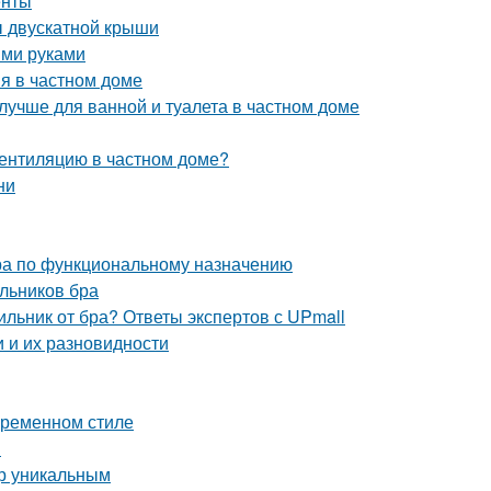
енты
ы двускатной крыши
ими руками
я в частном доме
лучше для ванной и туалета в частном доме
вентиляцию в частном доме?
ни
ра по функциональному назначению
льников бра
ильник от бра? Ответы экспертов с UPmall
 и их разновидности
овременном стиле
в
ер уникальным