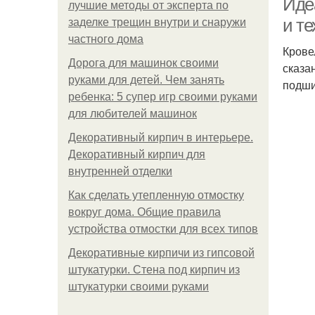
Иде
лучшие методы от эксперта по
и те
заделке трещин внутри и снаружи
частного дома
Крове
Дорога для машинок своими
сказа
руками для детей. Чем занять
подши
ребенка: 5 супер игр своими руками
для любителей машинок
Декоративный кирпич в интерьере.
Декоративный кирпич для
внутренней отделки
Как сделать утепленную отмостку
вокруг дома. Общие правила
устройства отмостки для всех типов
Декоративные кирпичи из гипсовой
штукатурки. Стена под кирпич из
штукатурки своими руками