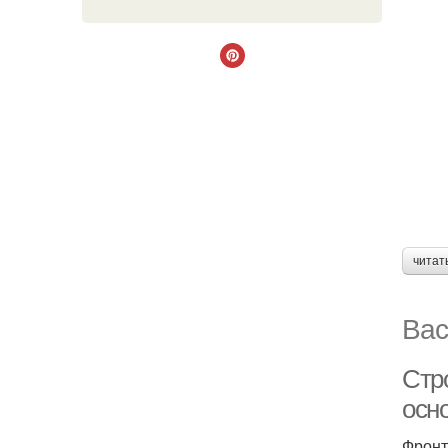
читат
Вас
Стр
осн
Фронт