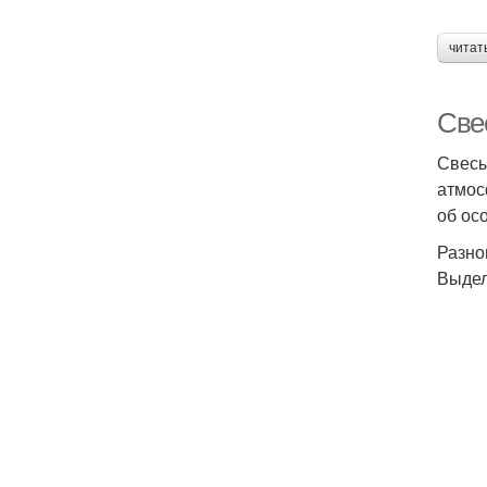
читат
Све
Свесы
атмос
об ос
Разно
Выдел