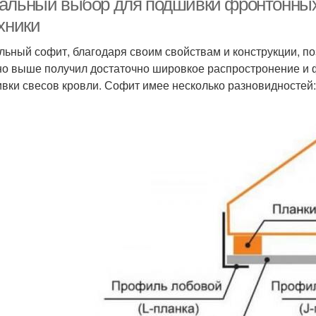
альный выбор для подшивки фронтонных 
хники
льный софит, благодаря своим свойствам и конструкции, п
но выше получил достаточно шировкое распростронение и 
вки свесов кровли. Софит имее несколько разновидностей: